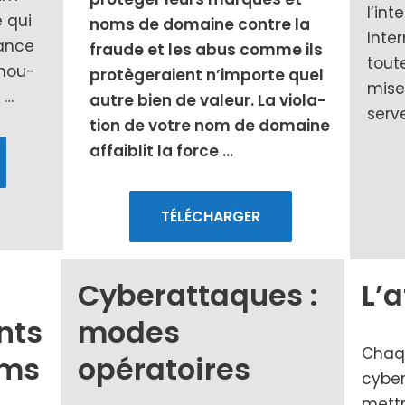
l’int
 qui
noms de domaine contre la
Inter
vance
fraude et les abus comme ils
toute
enou­
pro­tè­ge­raient n’importe quel
mises
 …
autre bien de valeur. La vio­la­
ser­v
tion de votre nom de domaine
affai­blit la force
…
TÉLÉCHARGER
Cyberattaques :
L’
nts
modes
Chaqu
oms
opératoires
cybe­
mettr