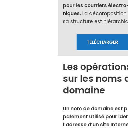
pour les cour­riers élec­tro
niques.
La décom­po­si­tion
sa struc­ture est hié­rar­ch
TÉLÉCHARGER
Les opération
sur les noms 
domaine
Un nom de domaine est pri
pa­le­ment uti­li­sé pour iden­
l’adresse d’un site Intern