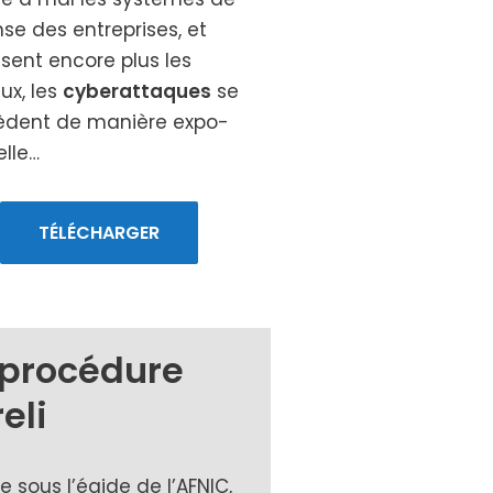
se des entre­prises, et
­lisent encore plus les
ux, les
cybe­rat­taques
se
èdent de manière expo­
elle…
TÉLÉCHARGER
 procédure
eli
e sous l’égide de l’AFNIC,