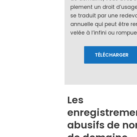
ple­ment un droit d’usage
se tra­duit par une rede­
annuelle qui peut être r
ve­lée à l’infini ou rom­pue
TÉLÉCHARGER
Les
enregistreme
abusifs de n