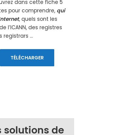
vrez dans cette fiche 5
es pour com­prendre,
qui
Internet
, quels sont les
 de l’ICANN, des registres
 regis­trars …
TÉLÉCHARGER
s solutions de