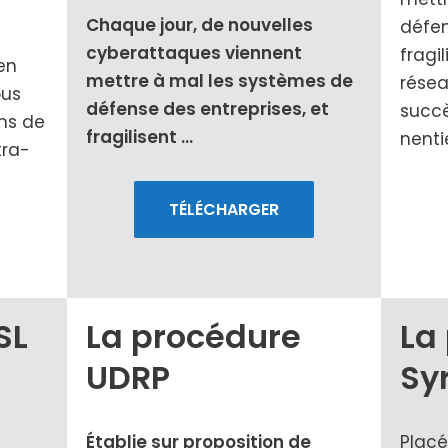
Chaque jour, de nou­velles
défen
cybe­rat­taques viennent
fra­gi
en
mettre à mal les sys­tèmes de
résea
ous
défense des entre­prises, et
suc­c
oms de
fra­gi­lisent
…
nen­ti
tra­
TÉLÉCHARGER
SL
La procédure
La
UDRP
Syr
Établie sur pro­po­si­tion de
Placé