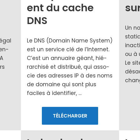
ent du cache
su
DNS
Un n
sta­ti
éga­l
Le DNS (Domain Name System)
inac­t
ten­
est un ser­vice clé de l’Internet.
ou à u
NA
C’est un annuaire géant, hié­
Le sit
rs
rar­chi­sé et dis­tri­bué, qui asso­
désac
cie des adresses IP à des noms
chan­
de domaine qui sont plus
faciles à iden­ti­fier, …
TÉLÉCHARGER