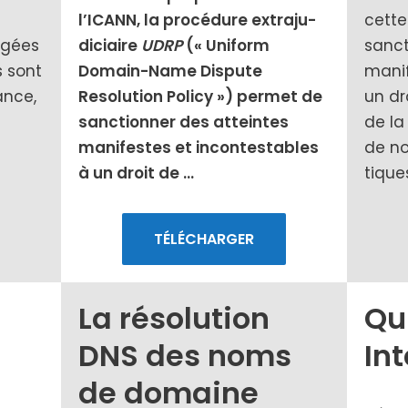
l’ICANN, la pro­cé­dure extra­ju­
cette
­gées
di­ciaire
UDRP
(« Uniform
sanc­
s sont
Domain-Name Dispute
mani­
ance,
Resolution Policy ») per­met de
un dr
sanc­tion­ner des atteintes
de la 
mani­festes et incon­tes­tables
de n
à un droit de …
tiques
TÉLÉCHARGER
La résolution
Qu
DNS des noms
Int
de domaine