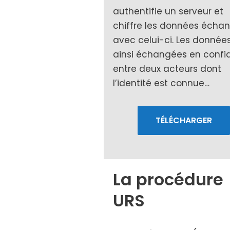
authen­ti­fie un ser­veur et
chiffre les don­nées échan
avec celui-ci. Les don­née
ain­si échan­gées en confi
entre deux acteurs dont
l’identité est connue…
TÉLÉCHARGER
La procédure
URS