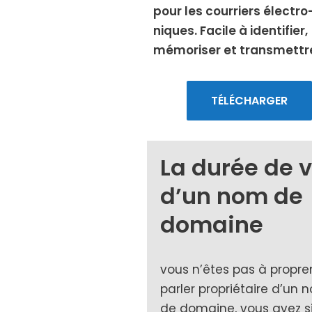
pour les cour­riers élec­tro
niques. Facile à iden­ti­fier,
mémo­ri­ser et trans­mettr
TÉLÉCHARGER
La durée de v
d’un nom de
domaine
vous n’êtes pas à pro­pre
par­ler pro­prié­taire d’un
de domaine, vous avez 