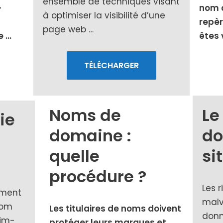
ensemble de tech­niques visant
­
nom d
à opti­mi­ser la visi­bi­li­té d’une
repèr
page web …
e …
êtes 
TÉLÉCHARGER
Noms de
Le
ie
domaine :
do
quelle
si
procédure ?
Les 
­ment
mal­v
 nom
Les titu­laires de noms doivent
don­
sim­
pro­té­ger leurs marques et