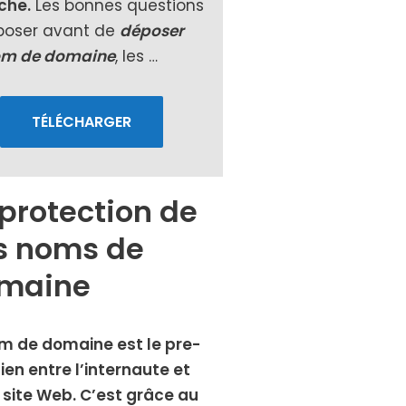
iche.
Les bonnes ques­tions
poser avant de
dépo­ser
om de domaine
, les …
TÉLÉCHARGER
 protection de
s noms de
maine
m de domaine est le pre­
lien entre l’internaute et
 site Web. C’est grâce au