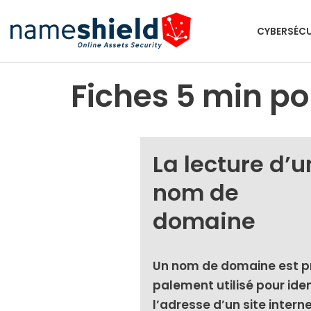
CYBERSÉCU
Aller
au
contenu
Fiches 5 min p
La lecture d’u
nom de
domaine
Un nom de domaine est pri
pa­le­ment uti­li­sé pour iden­
l’adresse d’un site inter­n