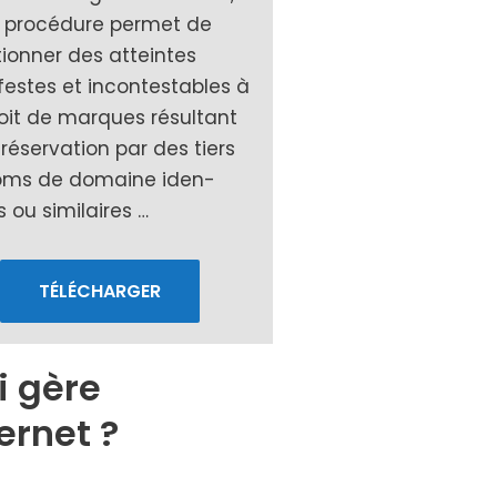
 pro­cé­dure per­met de
tion­ner des atteintes
festes et incon­tes­tables à
oit de marques résul­tant
réser­va­tion par des tiers
oms de domaine iden­
 ou simi­laires …
TÉLÉCHARGER
i gère
ernet ?