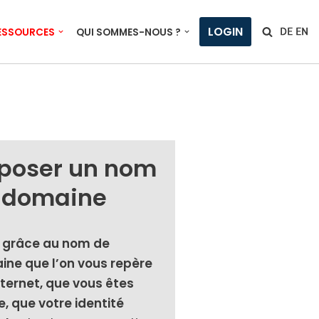
LOGIN
ESSOURCES
QUI SOMMES-NOUS ?
poser un nom
 domaine
 grâce au nom de
ne que l’on vous repère
nternet, que vous êtes
e, que votre iden­ti­té