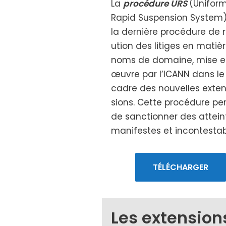
La
pro­cé­dure URS
(Unifor
Rapid Suspension System)
la der­nière pro­cé­dure de r
u­tion des litiges en matiè
noms de domaine, mise 
œuvre par l’ICANN dans le
cadre des nou­velles exte
sions. Cette pro­cé­dure pe
de sanc­tion­ner des attei
mani­festes et incon­tes­ta
TÉLÉCHARGER
Les extension