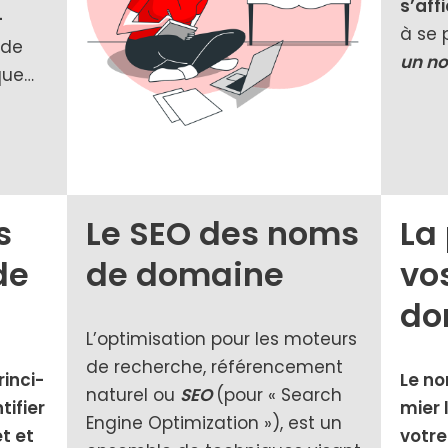
s’aff
­
à se 
 de
un n
ique…
s
Le SEO des noms
La
de
de domaine
vo
do
L’optimisation pour les moteurs
de recherche, réfé­ren­ce­ment
n­ci­
Le no
natu­rel ou
SEO
(pour « Search
ti­fier
mier 
Engine Optimization »), est un
et et
votre