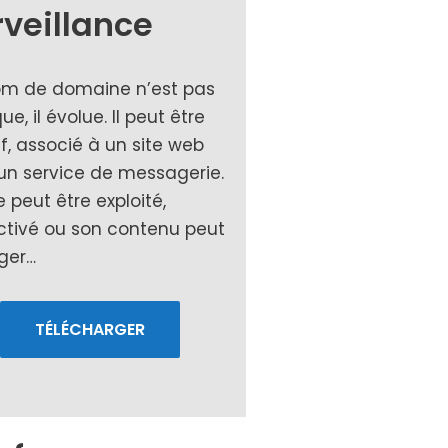
rveillance
om de domaine n’est pas
que, il évo­lue. Il peut être
if, asso­cié à un site web
n ser­vice de mes­sa­ge­rie.
e peut être exploi­té,
­ti­vé ou son conte­nu peut
ger…
TÉLÉCHARGER