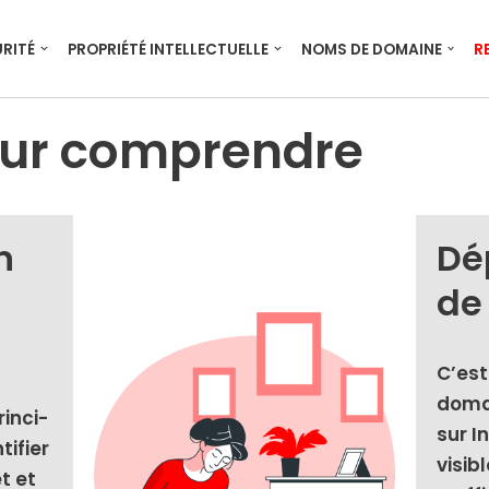
RITÉ
PROPRIÉTÉ INTELLECTUELLE
NOMS DE DOMAINE
R
our comprendre
n
Dé
de
C’est
domai
n­ci­
sur I
ti­fier
visibl
et et