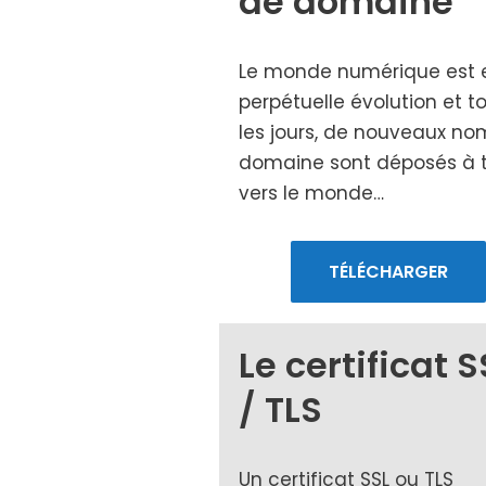
de domaine
Le monde numé­rique est 
per­pé­tuelle évo­lu­tion et t
les jours, de nou­veaux n
domaine sont dépo­sés à 
vers le monde…
TÉLÉCHARGER
Le certificat S
/ TLS
Un cer­ti­fi­cat SSL ou TLS