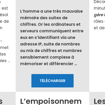
m
Décou
 est
minut
L’homme a une très mau­vaise
éso­l
gère 
mémoire des suites de
re de
rôles
chiffres. Or les ordi­na­teurs et
en
et des
ser­veurs com­mu­niquent entre
eux en s’identifiant via une
n­
adresse IP, suite de nombres
r­met
ou mix de chiffres et nombres
ntes
sen­si­ble­ment com­plexe à
bles …
mémo­ri­ser et dif­fé­ren­cier …
TÉLÉCHARGER
s
L’empoisonnem
Le