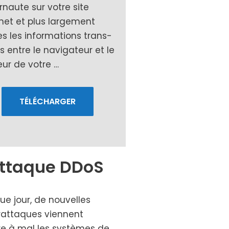
ernaute sur votre site
net et plus lar­ge­ment
s les infor­ma­tions trans­
 entre le navi­ga­teur et le
eur de votre …
TÉLÉCHARGER
attaque DDoS
e jour, de nou­velles
rat­taques viennent
e à mal les sys­tèmes de