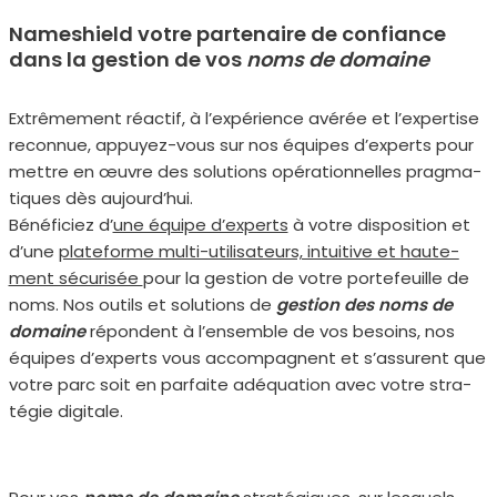
Nameshield votre partenaire de confiance
dans la gestion de vos
noms de domaine
Extrêmement réac­tif, à l’expérience avé­rée et l’expertise
recon­nue, appuyez-vous sur nos équipes d’ex­perts pour
mettre en œuvre des solu­tions opé­ra­tion­nelles prag­ma­
tiques dès aujourd’hui.
Bénéficiez d’
une équipe d’experts
à votre dis­po­si­tion et
d’une
pla­te­forme mul­ti-uti­li­sa­teurs, intui­tive et hau­te­
ment sécu­ri­sée
pour la ges­tion de votre por­te­feuille de
noms. Nos outils et solu­tions de
ges­tion des
noms de
domaine
répondent à l’ensemble de vos besoins, nos
équipes d’ex­perts vous accom­pagnent et s’assurent que
votre parc soit en par­faite adé­qua­tion avec votre stra­
té­gie digi­tale.