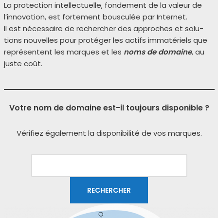
La pro­tec­tion intel­lec­tuelle, fon­de­ment de la valeur de
l’innovation, est for­te­ment bous­cu­lée par Internet.
Il est néces­saire de recher­cher des approches et solu­
tions nou­velles pour pro­té­ger les actifs imma­té­riels que
repré­sentent les marques et les
noms de domaine
, au
juste coût.
Votre nom de domaine est-il toujours disponible ?
Vérifiez éga­le­ment la dis­po­ni­bi­li­té de vos marques.