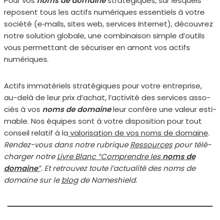
Pour vos
noms de domaine
stra­té­giques, sur les­quels
reposent tous les actifs numé­riques essen­tiels à votre
socié­té (e‑mails, sites web, ser­vices Internet), décou­vrez
notre solu­tion glo­bale, une com­bi­nai­son simple d’outils
vous per­met­tant de sécu­ri­ser en amont vos actifs
numé­riques.
Actifs imma­té­riels stra­té­giques pour votre entre­prise,
au-delà de leur prix d’achat, l’activité des ser­vices asso­
ciés à vos
noms de domaine
leur confère une valeur esti­
mable. Nos équipes sont à votre dis­po­si­tion pour tout
conseil rela­tif à la
valo­ri­sa­tion de vos noms de domaine
.
Rendez-vous dans notre rubrique
Ressources
pour télé­
char­ger notre
Livre Blanc “Comprendre les
noms de
domaine
”
. Et retrou­vez toute l’ac­tua­li­té des noms de
domaine sur le
blog
de Nameshield.