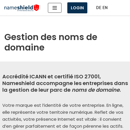
LOGIN
Aller
au
contenu
Gestion des noms de
domaine
Accrédité ICANN et certifié ISO 27001,
Nameshield accompagne les entreprises dans
la gestion de leur parc de
noms de domaine
.
Votre marque est l’i­den­ti­té de votre entre­prise. En ligne,
elle repré­sente votre ter­ri­toire numé­rique. Reflet de vos
acti­vi­tés, votre pré­sence Internet est vitale : il convient
d’en gérer par­fai­te­ment et de façon pérenne les actifs.