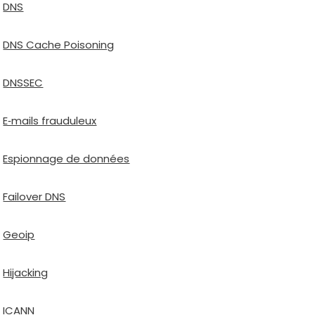
DNS
DNS Cache Poisoning
DNSSEC
E‑mails frau­du­leux
Espionnage de don­nées
Failover DNS
Geoip
Hijacking
ICANN