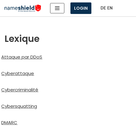
LOGIN
Aller
au
contenu
Lexique
Attaque par DDoS
Cyberattaque
Cybercriminalité
Cybersquatting
DMARC