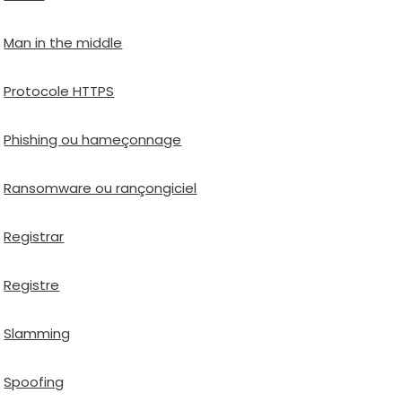
Man in the middle
Protocole HTTPS
Phishing ou hame­çon­nage
Ransomware ou ran­çon­gi­ciel
Registrar
Registre
Slamming
Spoofing