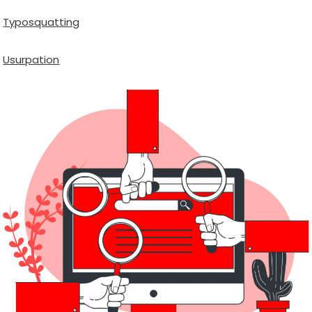
Typosquatting
Usurpation