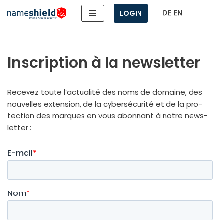
LOGIN
Aller
au
contenu
Inscription à la newsletter
Recevez toute l’ac­tua­li­té des noms de domaine, des
nou­velles exten­sion, de la cyber­sé­cu­ri­té et de la pro­
tec­tion des marques en vous abon­nant à notre news­
let­ter :