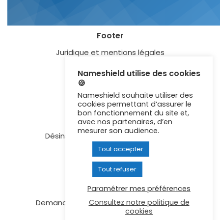
Footer
Juridique et mentions légales
Blog
Nameshield utilise des cookies
🍪
Lexique
Nameshield souhaite utiliser des
Certification ISO 27001
cookies permettant d’assurer le
bon fonctionnement du site et,
Newsletter
avec nos partenaires, d’en
mesurer son audience.
Désinscription aux communications
Tout accepter
Contactez-nous
Recrutement
Tout refuser
Signaler un abus
Paramétrer mes préférences
Consultez notre politique de
Demande de données d’enregistrement
cookies