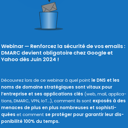
Webinar —
Renforcez la sécurité de vos emails :
DMARC devient obligatoire chez Google et
Yahoo dès Juin 2024 !
Découvrez lors de ce webi­nar à quel point
le DNS et les
noms de domaine stra­té­giques sont vitaux pour
l’entreprise et ses appli­ca­tions clés
(web, mail, appli­ca­
tions, DMARC, VPN, IoT…), com­ment ils sont
expo­sés à des
menaces de plus en plus nom­breuses et sophis­ti­
quées
et com­ment
se pro­té­ger pour garan­tir leur dis­
po­ni­bi­li­té 100% du temps.