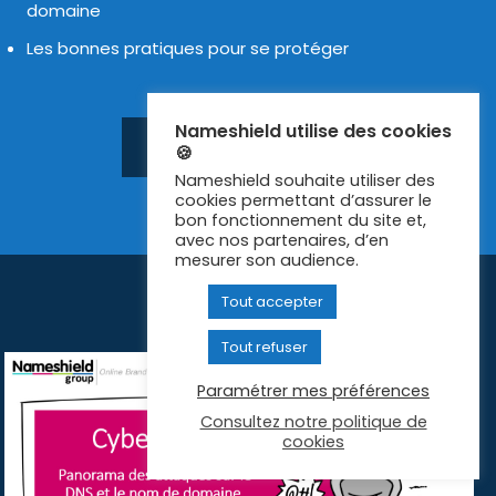
domaine
Les bonnes pra­tiques pour se pro­té­ger
Nameshield utilise des cookies
VISIONNER LE WEBI­NAR
🍪
Nameshield souhaite utiliser des
cookies permettant d’assurer le
bon fonctionnement du site et,
avec nos partenaires, d’en
mesurer son audience.
Tout accepter
Tout refuser
Paramétrer mes préférences
Consultez notre politique de
cookies