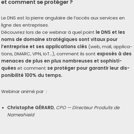
et comment se protéger ?
Le DNS est la pierre angu­laire de l’ac­cès aux ser­vices en
ligne des entre­prises.
Découvrez lors de ce webi­nar à quel point
le DNS et les
noms de domaine stra­té­giques sont vitaux pour
l’entreprise et ses appli­ca­tions clés
(web, mail, appli­ca­
tions, DMARC, VPN, IoT…), com­ment ils sont
expo­sés à des
menaces de plus en plus nom­breuses et sophis­ti­
quées
et com­ment
se pro­té­ger pour garan­tir leur dis­
po­ni­bi­li­té 100% du temps.
Webinar ani­mé par :
Christophe GÉRARD
,
CPO — Directeur Produits de
Nameshield