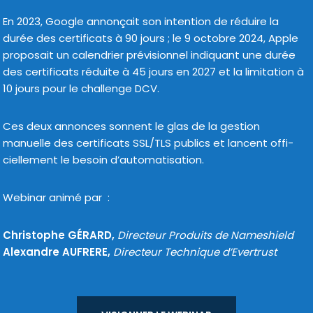
En 2023, Google annon­çait son inten­tion de réduire la
durée des cer­ti­fi­cats à 90 jours ; le 9 octobre 2024, Apple
pro­po­sait un calen­drier pré­vi­sion­nel indi­quant une durée
des cer­ti­fi­cats réduite à 45 jours en 2027 et la limi­ta­tion à
10 jours pour le chal­lenge DCV.
Ces deux annonces sonnent le glas de la ges­tion
manuelle des cer­ti­fi­cats SSL/TLS publics et lancent offi­
ciel­le­ment le besoin d’automatisation.
Webinar ani­mé par :
Christophe GÉRARD
,
Directeur Produits de Nameshield
Alexandre AUFRERE
,
Directeur Technique d’Evertrust