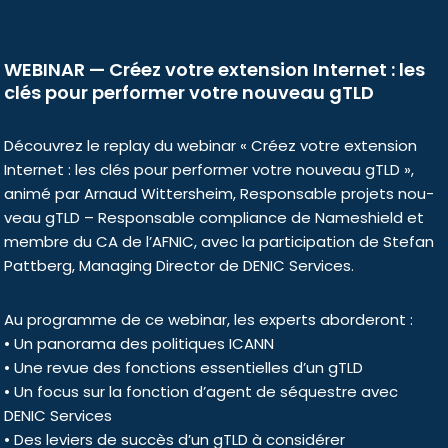
WEBINAR — Créez votre extension Internet : les
clés pour performer votre nouveau gTLD
Découvrez le replay du webi­nar « Créez votre exten­sion
Internet : les clés pour per­for­mer votre nou­veau gTLD »,
ani­mé par Arnaud Wittersheim, Responsable pro­jets nou­
veau gTLD – Responsable com­pliance de Nameshield et
membre du CA de l’AFNIC, avec la par­ti­ci­pa­tion de Stefan
Pattberg, Managing Director de DENIC Services.
Au pro­gramme de ce webi­nar, les experts abor­de­ront :
• Un pano­ra­ma des poli­tiques ICANN
• Une revue des fonc­tions essen­tielles d’un gTLD
• Un focus sur la fonc­tion d’agent de séquestre avec
DENIC Services
• Des leviers de suc­cès d’un gTLD à consi­dé­rer