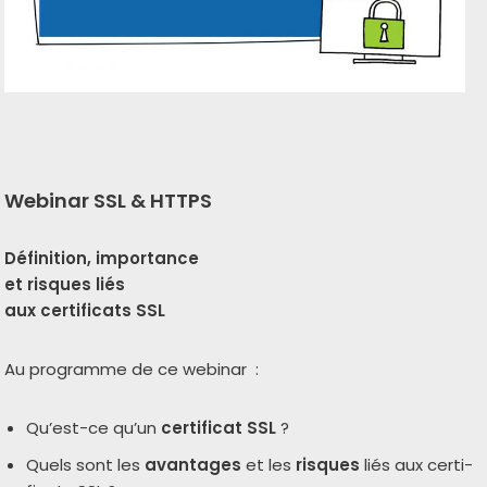
Webinar
SSL & HTTPS
Définition, impor­tance
et risques liés
aux cer­ti­fi­cats SSL
Au pro­gramme de ce webi­nar :
Qu’est-ce qu’un
cer­ti­fi­cat SSL
?
Quels sont les
avan­tages
et les
risques
liés aux cer­ti­