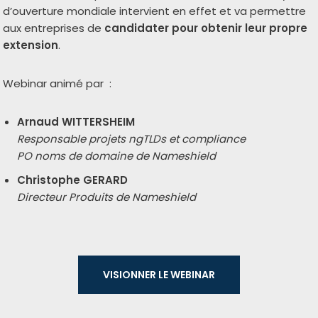
d’ou­ver­ture mon­diale inter­vient en effet et va per­mettre
aux entre­prises de
can­di­da­ter pour obte­nir leur propre
exten­sion
.
Webinar ani­mé par :
Arnaud WITTERSHEIM
Responsable pro­jets ngTLDs et com­pliance
PO noms de domaine de Nameshield
Christophe GERARD
Directeur Produits de Nameshield
VISIONNER LE WEBI­NAR