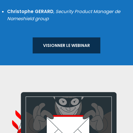
Christophe GERARD
,
Security Product Manager de
Nameshield group
VISIONNER LE WEBI­NAR