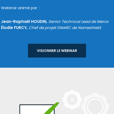
Webinar ani­mé par :
Jean-Raphaël HOUDIN,
Senior Technical Lead de Merox
Élodie FURCY,
Chef de pro­jet DMARC de Nameshield
VISIONNER LE WEBI­NAR