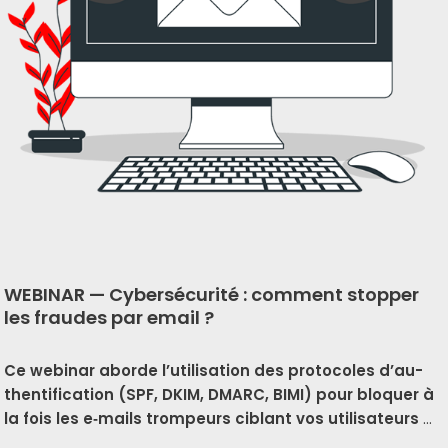
WEBINAR — Cybersécurité : comment stopper
les fraudes par email ?
Ce webi­nar aborde l’u­ti­li­sa­tion des pro­to­coles d’au­
then­ti­fi­ca­tion (SPF, DKIM, DMARC, BIMI) pour blo­quer à
la fois les e‑mails trom­peurs ciblant vos uti­li­sa­teurs
…