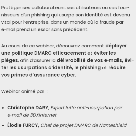
Protéger ses col­la­bo­ra­teurs, ses uti­li­sa­teurs ou ses four­
nis­seurs d’un phi­shing qui usurpe son iden­ti­té est deve­nu
vital pour l’entreprise, dans un monde où la fraude par
e‑mail prend un essor sans pré­cé­dent.
Au cours de ce webi­nar, décou­vrez com­ment
déployer
une poli­tique DMARC effi­ca­ce­ment
et
évi­ter les
pièges
, afin d’assurer la
déli­vra­bi­li­té de vos e‑mails, évi­
ter les usur­pa­tions d’identité, le phi­shing
et
réduire
vos primes d’assurance cyber
.
Webinar ani­mé par :
Christophe DARY
,
Expert lutte anti-usur­pa­tion par
e‑mail de 3DXInternet
Élodie FURCY,
Chef de pro­jet DMARC de Nameshield