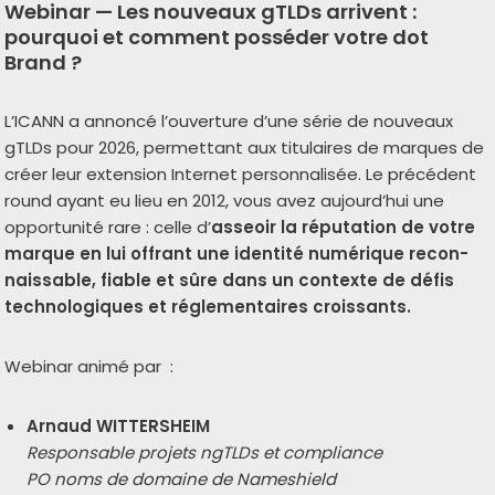
Webinar —
Les nouveaux gTLDs arrivent :
pourquoi et comment posséder votre dot
Brand ?
L’ICANN a annon­cé l’ouverture d’une série de nou­veaux
gTLDs pour 2026, per­met­tant aux titu­laires de marques de
créer leur exten­sion Internet per­son­na­li­sée. Le pré­cé­dent
round ayant eu lieu en 2012, vous avez aujourd’hui une
oppor­tu­ni­té rare : celle d’
asseoir la répu­ta­tion de votre
marque en lui offrant une iden­ti­té numé­rique recon­
nais­sable, fiable et sûre dans un contexte de défis
tech­no­lo­giques et régle­men­taires crois­sants.
Webinar ani­mé par :
Arnaud WITTERSHEIM
Responsable pro­jets ngTLDs et com­pliance
PO noms de domaine de Nameshield