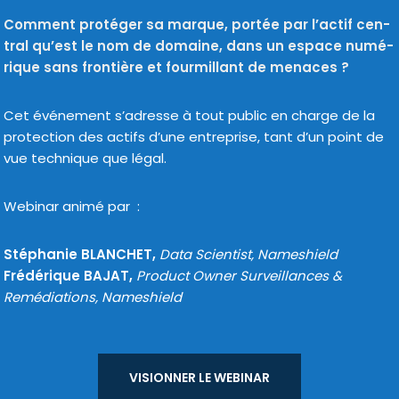
Comment pro­té­ger sa marque, por­tée par l’ac­tif cen­
tral qu’est le nom de domaine, dans un espace numé­
rique sans fron­tière et four­millant de menaces ?
Cet évé­ne­ment s’a­dresse à tout public en charge de la
pro­tec­tion des actifs d’une entre­prise, tant d’un point de
vue tech­nique que légal.
Webinar ani­mé par :
Stéphanie BLANCHET,
Data Scientist, Nameshield
Frédérique BAJAT,
Product Owner Surveillances &
Remédiations, Nameshield
VISIONNER LE WEBI­NAR