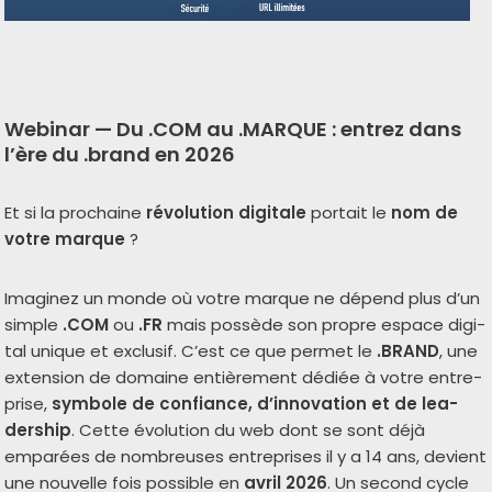
Webinar —
Du .COM au .MARQUE : entrez dans
l’ère du .brand en 2026
Et si la pro­chaine
révo­lu­tion digi­tale
por­tait le
nom de
votre marque
?
Imaginez un monde où votre marque ne dépend plus d’un
simple
.COM
ou
.FR
mais pos­sède son propre espace digi­
tal unique et exclu­sif. C’est ce que per­met le
.BRAND
, une
exten­sion de domaine entiè­re­ment dédiée à votre entre­
prise,
sym­bole de confiance, d’in­no­va­tion et de lea­
der­ship
. Cette évo­lu­tion du web dont se sont déjà
empa­rées de nom­breuses entre­prises il y a 14 ans, devient
une nou­velle fois pos­sible en
avril 2026
. Un second cycle