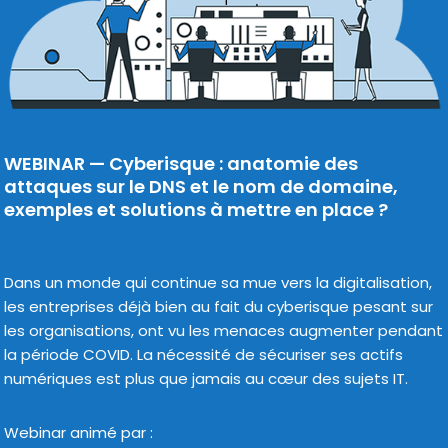
WEBINAR —
Cyberisque : anatomie des
attaques sur le DNS et le nom de domaine,
exemples et solutions à mettre en place
?
Dans un monde qui conti­nue sa mue vers la digi­ta­li­sa­tion,
les entre­prises déjà bien au fait du cybe­risque pesant sur
les orga­ni­sa­tions, ont vu les menaces aug­men­ter pen­dant
la période COVID. La néces­si­té de sécu­ri­ser ses actifs
numé­riques est plus que jamais au cœur des sujets IT.
Webinar ani­mé par :