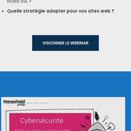
fi­cats SSL ?
Quelle stra­té­gie adop­ter pour vos sites web ?
VISIONNER LE WEBI­NAR