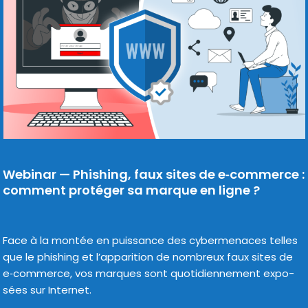
Webinar — Phishing, faux sites de e‑commerce :
comment protéger sa marque en ligne ?
Face à la mon­tée en puis­sance des cyber­me­naces telles
que le phi­shing et l’apparition de nom­breux faux sites de
e‑commerce, vos marques sont quo­ti­dien­ne­ment expo­
sées sur Internet.