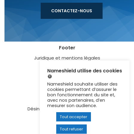
CONTACTEZ-NOUS
Footer
Juridique et mentions légales
Blog
Nameshield utilise des cookies
🍪
Lexique
Nameshield souhaite utiliser des
Certification ISO 27001
cookies permettant d’assurer le
bon fonctionnement du site et,
Newsletter
avec nos partenaires, d’en
mesurer son audience.
Désinscription aux communications
Tout accepter
Contactez-nous
Recrutement
Tout refuser