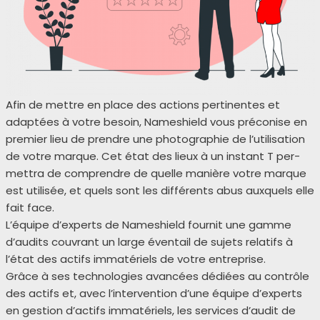
Afin de mettre en place des actions per­ti­nentes et
adap­tées à votre besoin, Nameshield vous pré­co­nise en
pre­mier lieu de prendre une pho­to­gra­phie de l’utilisation
de votre marque. Cet état des lieux à un ins­tant T per­
met­tra de com­prendre de quelle manière votre marque
est uti­li­sée, et quels sont les dif­fé­rents abus aux­quels elle
fait face.
L’équipe d’experts de Nameshield four­nit une gamme
d’audits cou­vrant un large éven­tail de sujets rela­tifs à
l’état des actifs imma­té­riels de votre entre­prise.
Grâce à ses tech­no­lo­gies avan­cées dédiées au contrôle
des actifs et, avec l’intervention d’une équipe d’experts
en ges­tion d’actifs imma­té­riels, les ser­vices d’audit de