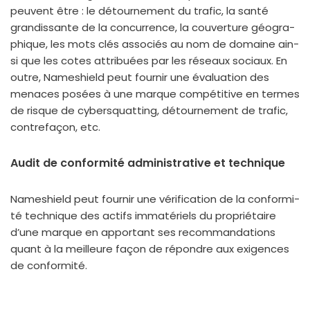
peuvent être : le détour­ne­ment du tra­fic, la san­té
gran­dis­sante de la concur­rence, la cou­ver­ture géo­gra­
phique, les mots clés asso­ciés au nom de domaine ain­
si que les cotes attri­buées par les réseaux sociaux. En
outre, Nameshield peut four­nir une éva­lua­tion des
menaces posées à une marque com­pé­ti­tive en termes
de risque de cybers­quat­ting, détour­ne­ment de tra­fic,
contre­fa­çon, etc.
Audit de conformité administrative et technique
Nameshield peut four­nir une véri­fi­ca­tion de la confor­mi­
té tech­nique des actifs imma­té­riels du pro­prié­taire
d’une marque en appor­tant ses recom­man­da­tions
quant à la meilleure façon de répondre aux exi­gences
de confor­mi­té.