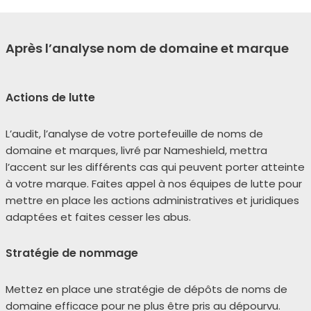
Après l’analyse nom de domaine et marque
Actions de lutte
L’audit, l’a­na­lyse de votre por­te­feuille de noms de
domaine et marques, livré par Nameshield, met­tra
l’accent sur les dif­fé­rents cas qui peuvent por­ter atteinte
à votre marque. Faites appel à nos équipes de lutte pour
mettre en place les actions admi­nis­tra­tives et juri­diques
adap­tées et faites ces­ser les abus.
Stratégie de nommage
Mettez en place une stra­té­gie de dépôts de noms de
domaine effi­cace pour ne plus être pris au dépour­vu.