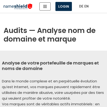
LOGIN
Aller
au
contenu
Audits — Analyse nom de
domaine et marque
Analyse de votre portefeuille de marques et
noms de domaine
Dans le monde com­plexe et en per­pé­tuelle évo­lu­tion
qu’est Internet, vos marques peuvent rapi­de­ment être
uti­li­sées de manière abu­sive, voire usur­pées par des tiers
qui veulent pro­fi­ter de votre noto­rié­té.
Vos marques sont de véri­tables actifs imma­té­riels : en