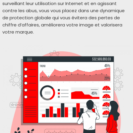
sur­veillant leur uti­li­sa­tion sur Internet et en agis­sant
contre les abus, vous vous pla­cez dans une dyna­mique
de pro­tec­tion glo­bale qui vous évi­te­ra des pertes de
chiffre d’affaires, amé­lio­re­ra votre image et valo­ri­se­ra
votre marque.