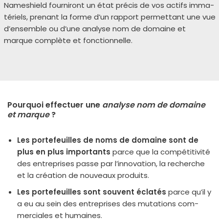
Nameshield four­ni­ront un état pré­cis de vos actifs imma­
té­riels, pre­nant la forme d’un rap­port per­met­tant une vue
d’ensemble ou d’une ana­lyse nom de domaine et
marque com­plète et fonc­tion­nelle.
Pourquoi effectuer une
analyse nom de domaine
et marque
?
Les por­te­feuilles de noms de domaine sont de
plus en plus impor­tants
parce que la com­pé­ti­ti­vi­té
des entre­prises passe par l’innovation, la recherche
et la créa­tion de nou­veaux pro­duits.
Les por­te­feuilles sont sou­vent écla­tés
parce qu’il y
a eu au sein des entre­prises des muta­tions com­
mer­ciales et humaines.