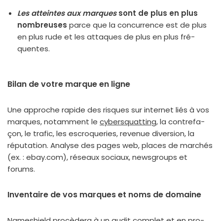
Les atteintes aux marques
sont de plus en plus
nom­breuses
parce que la concur­rence est de plus
en plus rude et les attaques de plus en plus fré­
quentes.
Bilan de votre marque en ligne
Une approche rapide des risques sur inter­net liés à vos
marques, notam­ment le
cybers­quat­ting
, la contre­fa­
çon, le tra­fic, les escro­que­ries, reve­nue diver­sion, la
répu­ta­tion. Analyse des pages web, places de mar­chés
(ex. : ebay.com), réseaux sociaux, news­groups et
forums.
Inventaire de vos marques et noms de domaine
Nameshield pro­cè­de­ra à un audit com­plet et en pro­