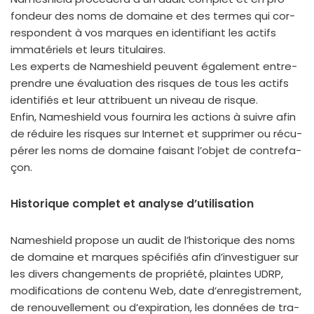
fon­deur des noms de domaine et des termes qui cor­
res­pondent à vos marques en iden­ti­fiant les actifs
imma­té­riels et leurs titu­laires.
Les experts de Nameshield peuvent éga­le­ment entre­
prendre une éva­lua­tion des risques de tous les actifs
iden­ti­fiés et leur attri­buent un niveau de risque.
Enfin, Nameshield vous four­ni­ra les actions à suivre afin
de réduire les risques sur Internet et sup­pri­mer ou récu­
pé­rer les noms de domaine fai­sant l’objet de contre­fa­
çon.
Historique complet et analyse d’utilisation
Nameshield pro­pose un audit de l’historique des noms
de domaine et marques spé­ci­fiés afin d’investiguer sur
les divers chan­ge­ments de pro­prié­té, plaintes UDRP,
modi­fi­ca­tions de conte­nu Web, date d’enregistrement,
de renou­vel­le­ment ou d’expiration, les don­nées de tra­