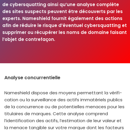
de cybers­quat­ting ain­si qu’une ana­lyse com­plète
des sites sus­pects peuvent être décou­verts par les
experts. Nameshield four­nit éga­le­ment des actions
afin de réduire le risque d’éventuel cybers­quat­ting et
sup­pri­mer ou récu­pé­rer les noms de domaine fai­sant
l’objet de contre­fa­çon.
Analyse concurrentielle
Nameshield dis­pose des moyens per­met­tant la véri­fi­
ca­tion ou la sur­veillance des actifs imma­té­riels publics
de la concur­rence ou de poten­tielles menaces pour les
titu­laires de marques. Cette ana­lyse com­prend
l’identification des actifs, l’estimation de leur valeur et
la menace tan­gible sur votre marque dont les fac­teurs