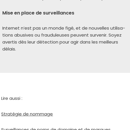
Mise en place de surveillances
Internet n’est pas un monde figé, et de nou­velles uti­li­sa­
tions abu­sives ou frau­du­leuses peuvent sur­ve­nir. Soyez
aver­tis dès leur détec­tion pour agir dans les meilleurs
délais.
Lire aus­si :
Stratégie de nom­mage
Surveillances de noms de domaine et de marques