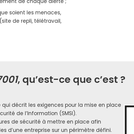
i­te­ment de chaque alerte ;
ls que soient les menaces,
ite de repli, télé­tra­vail,
7001
, qu’est-ce que c’est ?
e qui décrit les exi­gences pour la mise en place
rité de l’Information (SMSI).
esures de sécu­ri­té à mettre en place afin
les d’une entre­prise sur un péri­mètre défi­ni.