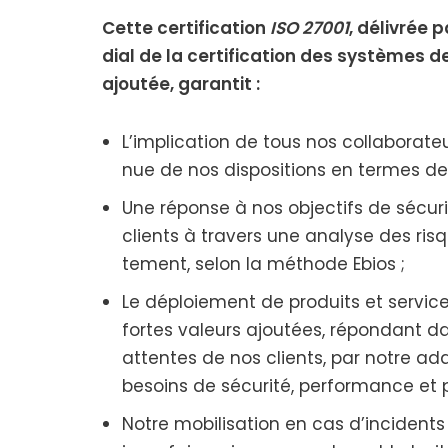
Cette cer­ti­fi­ca­tion
ISO 27001
, déli­vrée 
dial de la cer­ti­fi­ca­tion des sys­tème
ajou­tée, garan­tit :
L’implication de tous nos col­la­bo­ra­t
nue de nos dis­po­si­tions en termes de s
Une réponse à nos objec­tifs de sécu­r
clients à tra­vers une ana­lyse des ris
te­ment, selon la méthode Ebios ;
Le déploie­ment de pro­duits et ser­vices
fortes valeurs ajou­tées, répon­dant 
attentes de nos clients, par notre ada
besoins de sécu­ri­té, per­for­mance et p
Notre mobi­li­sa­tion en cas d’incidents