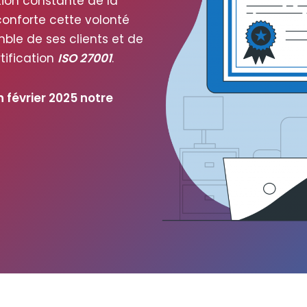
ation constante de la
 conforte cette volon­té
emble de ses clients et de
i­fi­ca­tion
ISO 27001
.
n février 2025 notre