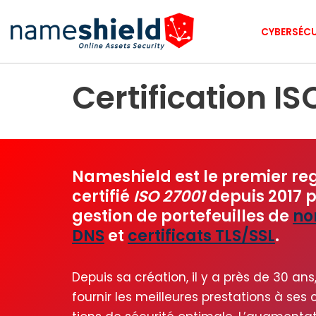
CYBERSÉCU
Aller
au
contenu
Certification IS
Nameshield est le premier reg
certifié
ISO 27001
depuis 2017 p
gestion de portefeuilles de
no
DNS
et
certificats TLS/SSL
.
Depuis sa créa­tion, il y a près de 30 an
four­nir les meilleures pres­ta­tions à se