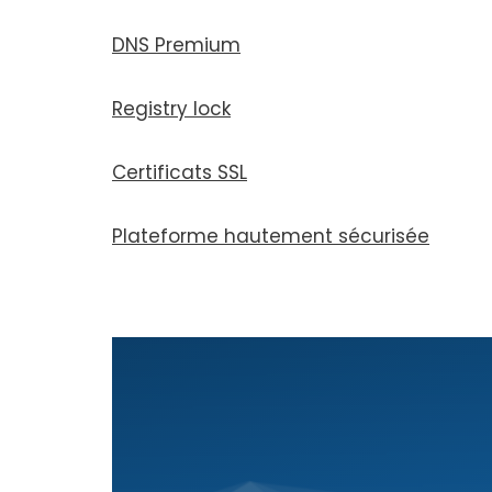
DNS Premium
Registry lock
Certificats SSL
Plateforme hau­te­ment sécu­ri­sée