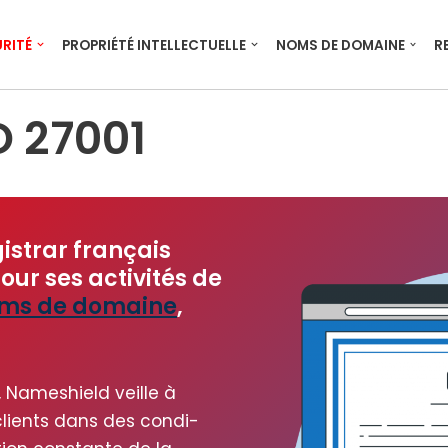
RITÉ
PROPRIÉTÉ INTELLECTUELLE
NOMS DE DOMAINE
R
O 27001
istrar français
our ses activités de
ms de domaine
,
s, Nameshield veille à
s clients dans des condi­