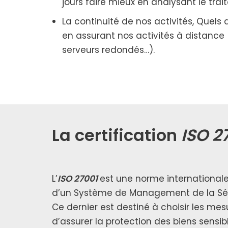
jours faire mieux en ana­ly­sant le tra
La conti­nui­té de nos acti­vi­tés, Que
en assu­rant nos acti­vi­tés à dis­tance (s
ser­veurs redon­dés…).
La certification
ISO 2
L’
ISO 27001
est une norme inter­na­tio­nal
d’un Système de Management de la Sécu
Ce der­nier est des­ti­né à choi­sir les m
d’assurer la pro­tec­tion des biens sen­sib