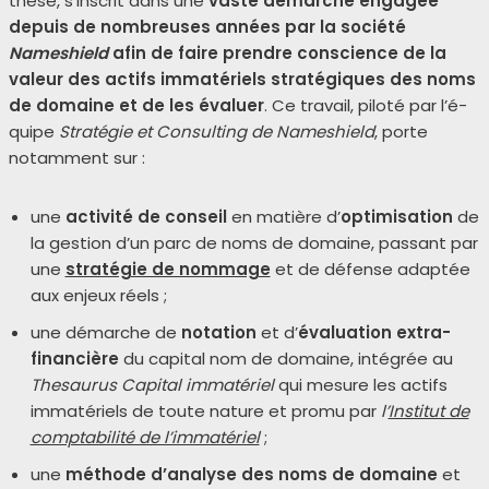
thèse, s’inscrit dans une
vaste démarche enga­gée
depuis de nom­breuses années par la socié­té
Nameshield
afin de faire prendre conscience de la
valeur des actifs imma­té­riels stra­té­giques des noms
de domaine et de les éva­luer
. Ce tra­vail, pilo­té par l’é­
quipe
Stratégie et Consulting de
Nameshield
, porte
notam­ment sur :
une
acti­vi­té de conseil
en matière d’
opti­mi­sa­tion
de
la ges­tion d’un parc de noms de domaine, pas­sant par
une
stra­té­gie de nom­mage
et de défense adap­tée
aux enjeux réels ;
une démarche de
nota­tion
et d’
éva­lua­tion extra-
finan­cière
du capi­tal nom de domaine, inté­grée au
Thesaurus Capital imma­té­riel
qui mesure les actifs
imma­té­riels de toute nature et pro­mu par
l’
Institut de
comp­ta­bi­li­té de l’immatériel
;
une
méthode d’analyse des noms de domaine
et