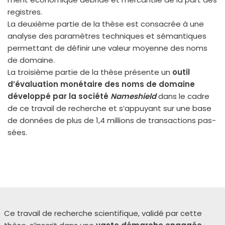
registres.
La deuxième par­tie de la thèse est consa­crée à une
ana­lyse des para­mètres tech­niques et séman­tiques
per­met­tant de défi­nir une valeur moyenne des noms
de domaine.
La troi­sième par­tie de la thèse pré­sente un
outil
d’évaluation moné­taire des noms de domaine
déve­lop­pé par la socié­té
Nameshield
dans le cadre
de ce tra­vail de recherche et s’appuyant sur une base
de don­nées de plus de 1,4 mil­lions de tran­sac­tions pas­
sées.
Ce tra­vail de recherche scien­ti­fique, vali­dé par cette