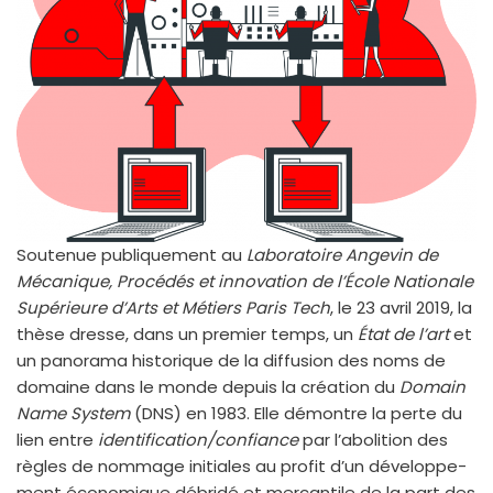
Soutenue publi­que­ment au
Laboratoire Angevin de
Mécanique, Procédés et inno­va­tion de l’École Nationale
Supérieure d’Arts et Métiers Paris Tech
, le 23 avril 2019, la
thèse dresse, dans un pre­mier temps, un
État de l’art
et
un pano­ra­ma his­to­rique de la dif­fu­sion des noms de
domaine dans le monde depuis la créa­tion du
Domain
Name System
(DNS) en 1983. Elle démontre la perte du
lien entre
identification/confiance
par l’abolition des
règles de nom­mage ini­tiales au pro­fit d’un déve­lop­pe­
ment éco­no­mique débri­dé et mer­can­tile de la part des