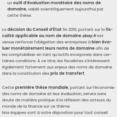
un
outil d’évaluation moné­taire des noms de
domaine
, vali­dé scien­ti­fi­que­ment aujourd’hui par
cette thèse.
La
déci­sion du Conseil d’État
fin 2016, por­tant sur la
fis­
ca­li­té appli­cable au nom de domaine
ebay.fr
est
venue ren­for­cer l’obligation des entre­prises à
bien éva­
luer moné­tai­re­ment leurs noms de domaine
afin de
les comp­ta­bi­li­ser en tant qu’actifs incor­po­rels dans cer­
taines condi­tions. À ce titre, les fis­ca­listes s’intéressent
éga­le­ment for­te­ment aux enjeux des noms de domaine
dans la consti­tu­tion des
prix de trans­fert
.
Cette
pre­mière thèse mon­diale
, por­tant sur l’économie
des noms de domaine et leur éva­lua­tion, ser­vi­ra sans
doute de matière pra­tique à la réflexion des acteurs du
monde de la finance sur ce thème.
Nos équipes sont à votre dis­po­si­tion pour tout conseil