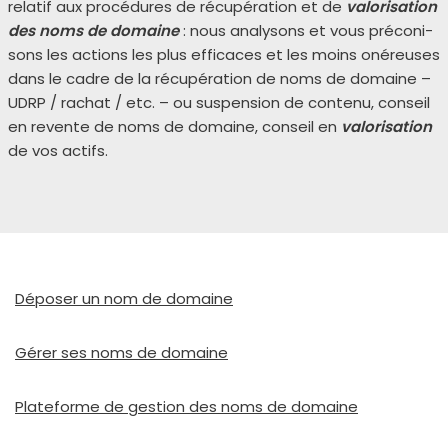
rela­tif aux pro­cé­dures de récu­pé­ra­tion et de
valo­ri­sa­tion
des noms de domaine
: nous ana­ly­sons et vous pré­co­ni­
sons les actions les plus effi­caces et les moins oné­reuses
dans le cadre de la récu­pé­ra­tion de noms de domaine –
UDRP / rachat / etc. – ou sus­pen­sion de conte­nu, conseil
en revente de noms de domaine, conseil en
valo­ri­sa­tion
de vos actifs.
Déposer un nom de domaine
Gérer ses noms de domaine
Plateforme de ges­tion des noms de domaine