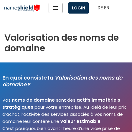
LOGIN
Aller
au
contenu
Valorisation des noms de
domaine
En quoi consiste la
Valorisation des noms de
domaine
?
Vos
noms de domaine
sont des
actifs imma­té­riels
stra­té­giques
pour votre entre­prise. Au-delà de leur prix
d’achat, l’activité des ser­vices asso­ciés à vos noms de
domaine leur confère une
valeur esti­mable
.
C’est pour­quoi, bien avant l’heure d’une vraie prise de