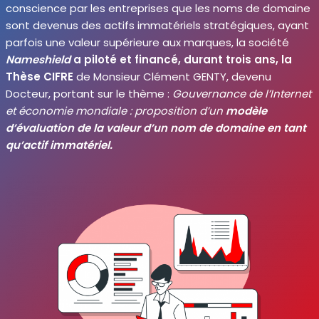
conscience par les entre­prises que les noms de domaine
sont deve­nus des actifs imma­té­riels stra­té­giques, ayant
par­fois une valeur supé­rieure aux marques, la socié­té
Nameshield
a pilo­té et finan­cé, durant trois ans, la
Thèse CIFRE
de Monsieur Clément GENTY, deve­nu
Docteur, por­tant sur le thème :
Gouvernance de l’Internet
et éco­no­mie mon­diale : pro­po­si­tion d’un
modèle
d’évaluation de la valeur d’un nom de domaine en tant
qu’actif imma­té­riel.