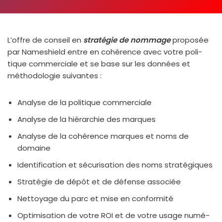
L’offre de conseil en
stra­té­gie de nom­mage
pro­po­sée
par Nameshield entre en cohé­rence avec votre poli­
tique com­mer­ciale et se base sur les don­nées et
métho­do­lo­gie sui­vantes :
Analyse de la poli­tique com­mer­ciale
Analyse de la hié­rar­chie des marques
Analyse de la cohé­rence marques et noms de
domaine
Identification et sécu­ri­sa­tion des noms stra­té­giques
Stratégie de dépôt et de défense asso­ciée
Nettoyage du parc et mise en confor­mi­té
Optimisation de votre ROI et de votre usage numé­