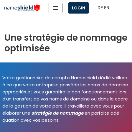
LOGIN
Aller
au
contenu
Une stratégie de nommage
optimisée
Votre ges­tion­naire de compte Nameshield dédié veille­ra
à ce que votre entre­prise pos­sède les noms de domaine
appro­priés et vous garan­ti­ra le bon fonc­tion­ne­ment lors
d’un trans­fert de vos noms de domaine ou dans le cadre
de la ges­tion de votre parc. Il tra­vaille­ra avec vous pour
éla­bo­rer une
stra­té­gie de nom­mage
en par­faite adé­
qua­tion avec vos besoins.