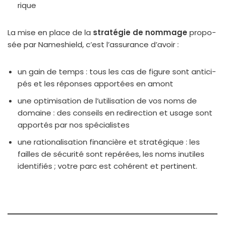
rique
La mise en place de la
stra­té­gie de nom­mage
pro­po­
sée par Nameshield, c’est l’assurance d’a­voir :
un gain de temps : tous les cas de figure sont anti­ci­
pés et les réponses appor­tées en amont
une opti­mi­sa­tion de l’utilisation de vos noms de
domaine : des conseils en redi­rec­tion et usage sont
appor­tés par nos spé­cia­listes
une ratio­na­li­sa­tion finan­cière et stra­té­gique : les
failles de sécu­ri­té sont repé­rées, les noms inutiles
iden­ti­fiés ; votre parc est cohé­rent et per­ti­nent.