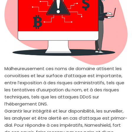
Malheureusement ces noms de domaine attisent les
convoi­tises et leur sur­face d’attaque est impor­tante,
entre l’exposition à des risques admi­nis­tra­tifs, tels que
les ten­ta­tives d’usurpation du nom, et à des risques
tech­niques, tels que les attaques DDoS sur
l’hébergement DNS.
Garantir leur inté­gri­té et leur dis­po­ni­bi­li­té, les sur­veiller,
les ana­ly­ser et être aler­té en cas d’attaque est pri­mor­
dial. Pour répondre à ces impé­ra­tifs, Nameshield, fort