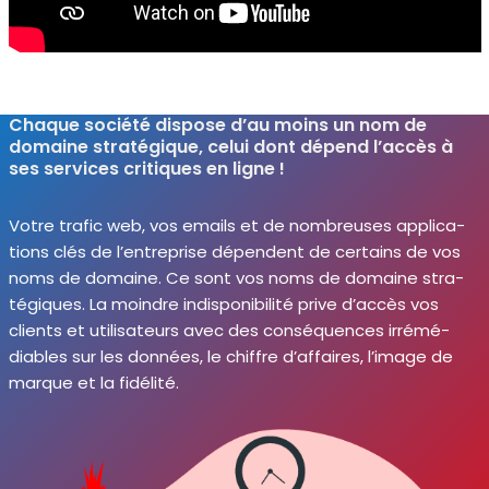
Chaque société dispose d’au moins un nom de
domaine stratégique, celui dont dépend l’accès à
ses services critiques en ligne !
Votre tra­fic web, vos emails et de nom­breuses appli­ca­
tions clés de l’entreprise dépendent de cer­tains de vos
noms de domaine. Ce sont vos noms de domaine stra­
té­giques. La moindre indis­po­ni­bi­li­té prive d’accès vos
clients et uti­li­sa­teurs avec des consé­quences irré­mé­
diables sur les don­nées, le chiffre d’affaires, l’image de
marque et la fidé­li­té.