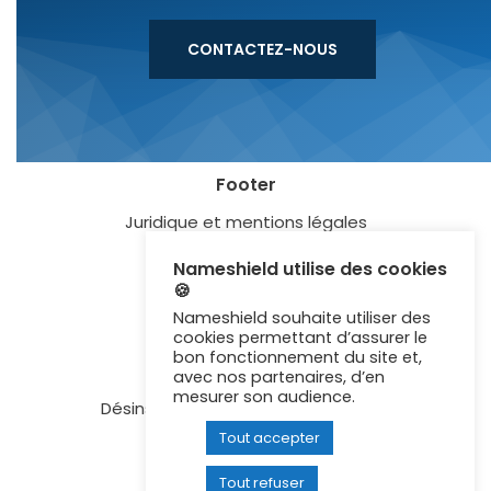
CONTACTEZ-NOUS
Footer
Juridique et mentions légales
Blog
Nameshield utilise des cookies
🍪
Lexique
Nameshield souhaite utiliser des
Certification ISO 27001
cookies permettant d’assurer le
bon fonctionnement du site et,
Newsletter
avec nos partenaires, d’en
mesurer son audience.
Désinscription aux communications
Tout accepter
Contactez-nous
Recrutement
Tout refuser