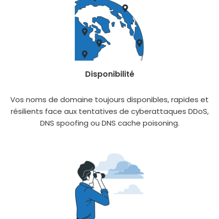
Disponibilité
Vos noms de domaine tou­jours dis­po­nibles, rapides et
rési­lients face aux ten­ta­tives de cybe­rat­taques DDoS,
DNS spoo­fing ou DNS cache poi­so­ning.