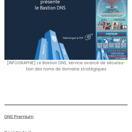
[INFOGRAPHIE] Le Bastion DNS, ser­vice avan­cé de sécu­ri­sa­
tion des noms de domaine stra­té­giques
DNS Premium