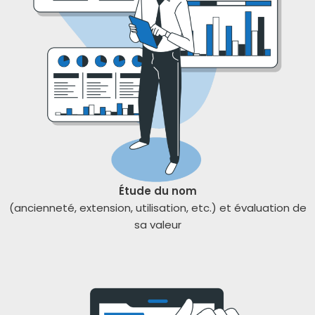
Étude du nom
(ancien­ne­té, exten­sion, uti­li­sa­tion, etc.) et éva­lua­tion de
sa valeur