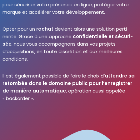
pour sécu­ri­ser votre pré­sence en ligne, pro­té­ger votre
marque et accé­lé­rer votre déve­lop­pe­ment.
Opter pour un
rachat
devient alors une solu­tion per­ti­
nente. Grâce à une approche
confi­den­tielle et sécu­ri­
sée
, nous vous accom­pa­gnons dans vos pro­jets
d’acquisitions, en toute dis­cré­tion et aux meilleures
condi­tions.
Il est éga­le­ment pos­sible de faire le choix d’
attendre sa
retom­bée dans le domaine public pour l’enregistrer
de manière auto­ma­tique
, opé­ra­tion aus­si appe­lée
« backor­der ».