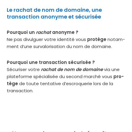
Le rachat de nom de domaine, une
transaction anonyme et sécurisée
Pourquoi un
rachat
ano­nyme ?
Ne pas divul­guer votre iden­ti­té vous
pro­tège
notam­
ment d’une sur­va­lo­ri­sa­tion du nom de domaine.​
Pourquoi une tran­sac­tion sécu­ri­sée ?
Sécuriser votre
rachat de nom de domaine
via une
pla­te­forme spé­cia­li­sée du second mar­ché vous
pro­
tège
de toute ten­ta­tive d’escroquerie lors de la
tran­sac­tion.​