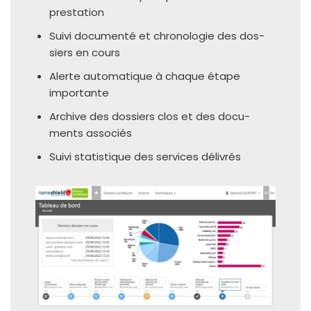
prestation​
Suivi docu­men­té et chro­no­lo­gie des dos­
siers en cours​
Alerte auto­ma­tique à chaque étape
importante​
Archive des dos­siers clos et des docu­
ments associés​
Suivi sta­tis­tique des ser­vices déli­vrés