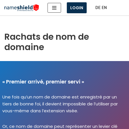
LOGIN
Aller
au
contenu
Rachats de nom de
domaine
« Premier arrivé, premier servi »
Une fois qu’un nom de domaine est enre­gis­tré par un
tiers de bonne foi, il devient impos­sible de l’utiliser par
vous-même dans l’extension visée.
Or, ce nom de domaine peut repré­sen­ter un levier clé