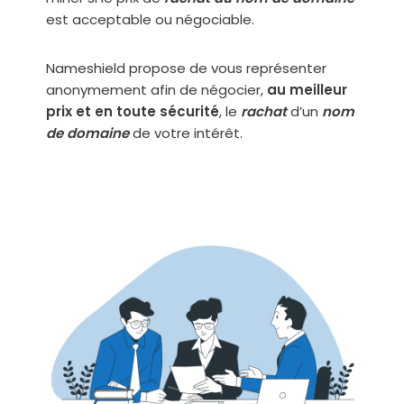
est accep­table ou négo­ciable.
Nameshield pro­pose de vous repré­sen­ter
ano­ny­me­ment afin de négo­cier,
au meilleur
prix et en toute sécu­ri­té
, le
rachat
d’un
nom
de domaine
de votre inté­rêt.