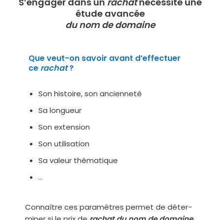
S’engager dans un
rachat
nécessite une
étude avancée
du nom de domaine
Que veut-on savoir avant d’effectuer
ce
rachat
?
Son his­toire, son ancienneté​
Sa longueur​
Son extension​
Son utilisation​
Sa valeur thé­ma­tique
…
Connaître ces para­mètres per­met de déter­
mi­ner si le prix de
r
achat
du nom de domaine