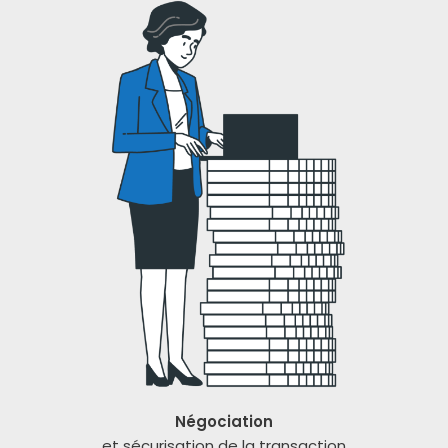
Négociation
et sécu­ri­sa­tion de la tran­sac­tion