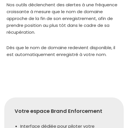
Nos outils déclenchent des alertes à une fré­quence
crois­sante à mesure que le nom de domaine
approche de la fin de son enre­gis­tre­ment, afin de
prendre posi­tion au plus tôt dans le cadre de sa
récu­pé­ra­tion.
Dès que le nom de domaine rede­vient dis­po­nible, il
est auto­ma­ti­que­ment enre­gis­tré à votre nom.
Votre espace Brand Enforcement
Interface dédiée pour pilo­ter votre