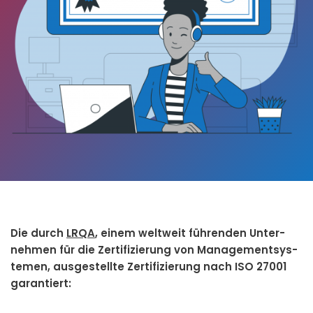
Die durch
LRQA
, einem welt­weit füh­ren­den Unter­
neh­men für die Zer­ti­fi­zie­rung von Manage­ment­sys­
te­men, aus­ge­stell­te Zer­ti­fi­zie­rung nach ISO 27001
garan­tiert
: