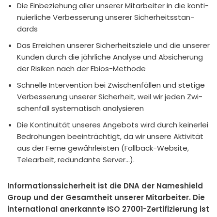
Die Ein­be­zie­hung aller unse­rer Mit­ar­bei­ter in die kon­ti­
nu­ier­li­che Ver­bes­se­rung unse­rer Sicher­heits­stan­
dards
Das Errei­chen unse­rer Sicher­heits­zie­le und die unse­rer
Kun­den durch die jähr­li­che Ana­ly­se und Absi­che­rung
der Risi­ken nach der Ebi­os-Metho­de
Schnel­le Inter­ven­ti­on bei Zwi­schen­fäl­len und ste­ti­ge
Ver­bes­se­rung unse­rer Sicher­heit, weil wir jeden Zwi­
schen­fall sys­te­ma­tisch ana­ly­sie­ren
Die Kon­ti­nui­tät unse­res Ange­bots wird durch kei­ner­lei
Bedro­hun­gen beein­träch­tigt, da wir unse­re Akti­vi­tät
aus der Fer­ne gewähr­leis­ten (Fall­back-Web­site,
Tele­ar­beit, red­un­dan­te Ser­ver…).
Infor­ma­ti­ons­si­cher­heit ist die DNA der Names­hield
Group und der Gesamt­heit unse­rer Mit­ar­bei­ter. Die
inter­na­tio­nal aner­kann­te ISO 27001-Zer­ti­fi­zie­rung ist