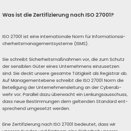
Was ist die Zertifizierung nach ISO 27001?
ISO 27001 ist eine inter­na­tio­na­le Norm für Infor­ma­ti­ons­si­
cher­heits­ma­nage­ment­sys­te­me (ISMS).
Sie schreibt Sicher­heits­maß­nah­men vor, die zum Schutz
der sen­si­blen Güter eines Unter­neh­mens ein­zu­set­zen
sind. Sie deckt unse­re gesam­te Tätig­keit als Regis­trar ab.
Auf Manage­ment­ebe­ne schreibt die ISO 27001 Norm die
Betei­li­gung der Unter­neh­mens­lei­tung an der Cyber­ab­
wehr vor. Par­al­lel dazu über­wacht ein Len­kungs­aus­schuss,
dass neue Bestim­mun­gen dem gel­ten­den Stan­dard ent­
spre­chend umge­setzt wer­den.
Eine Zer­ti­fi­zie­rung nach ISO 27001 bedeu­tet, dass wir