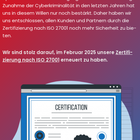
Zunah­me der Cyber­kri­mi­na­li­tät in den letz­ten Jah­ren hat
uns in die­sem Wil­len nur noch bestärkt. Daher haben wir
uns ent­schlos­sen, allen Kun­den und Part­nern durch die
Zer­ti­fi­zie­rung nach ISO 27001 noch mehr Sicher­heit zu bie­
ten.
Wir sind stolz dar­auf, im Febru­ar 2025 unse­re
Zer­ti­fi­
zie­rung nach ISO 27001
erneu­ert zu haben.