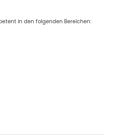
tent in den fol­gen­den Berei­chen: