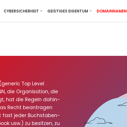
CYBERSICHERHEIT
GEISTIGES EIGENTUM
DOMAINNAMEN
(gene­ric Top Level
, die Orga­ni­sa­ti­on, die
gt, hat die Regeln dahin­
as Recht bean­tra­gen
t fast jeder Buch­sta­ben­
ook usw.) zu besit­zen, zu