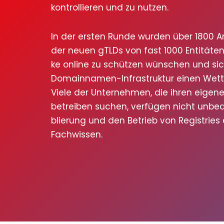
kon­trol­lie­ren und zu nut­zen.
In der ers­ten Run­de wur­den über 1800 A
der neu­en gTLDs von fast 1000 Enti­tä­ten 
ke online zu schüt­zen wün­schen und sich
Domain­na­men-Infra­struk­tur einen Wett­be
Vie­le der Unter­neh­men, die ihren eige­ne
betrei­ben suchen, ver­fü­gen nicht unbe­
blie­rung und den Betrieb von Regis­tries er
Fach­wis­sen.