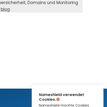
­si­cher­heit, Domains und Moni­to­ring
d
blog
.
Nameshield verwendet
Cookies.
Nameshield möchte Cookies