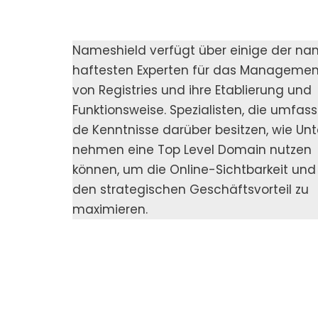
Names­hield ver­fügt über eini­ge der n
haf­tes­ten Exper­ten für das Manage­me
von Regis­tries und ihre Eta­blie­rung und
Funk­ti­ons­wei­se. Spe­zia­lis­ten, die umfas
de Kennt­nis­se dar­über besit­zen, wie Un
neh­men eine Top Level Domain nut­zen
kön­nen, um die Online-Sicht­bar­keit und
den stra­te­gi­schen Geschäfts­vor­teil zu
maxi­mie­ren.