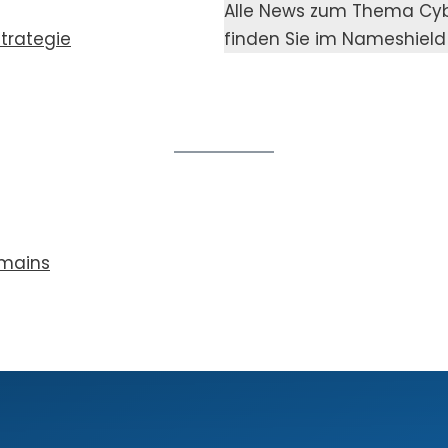
Alle News zum The­ma Cyber
tra­te­gie
fin­den Sie im Names­hiel
omains