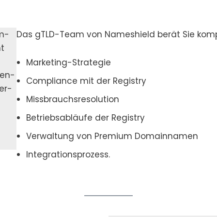
am­
Das gTLD-Team von Names­hield berät Sie kom­pe­
nt
Mar­ke­ting-Stra­te­gie
­sen­
Com­pli­ance mit der Regis­try
ter­
Miss­brauchs­re­so­lu­ti­on
Betriebs­ab­läu­fe der Regis­try
Ver­wal­tung von Pre­mi­um Domain­na­men
Inte­gra­ti­ons­pro­zess.