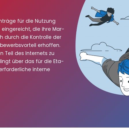
nträ­ge für die Nut­zung
ein­ge­reicht, die ihre Mar­
 durch die Kon­trol­le der
­werbs­vor­teil erhof­fen.
n Teil des Inter­nets zu
dingt über das für die Eta­
for­der­li­che inter­ne