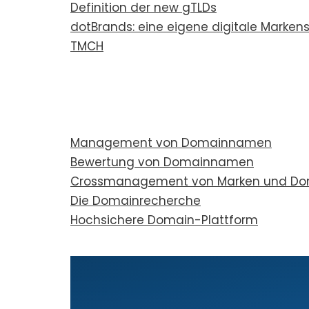
Defi­ni­ti­on der new gTLDs
dot­Brands: eine eige­ne digi­ta­le Mar­ken­s
TMCH
Manage­ment von Domain­na­men
Bewer­tung von Domain­na­men
Cross­ma­nage­ment von Mar­ken und D
Die Domain­re­cher­che
Hoch­si­che­re Domain-Platt­form