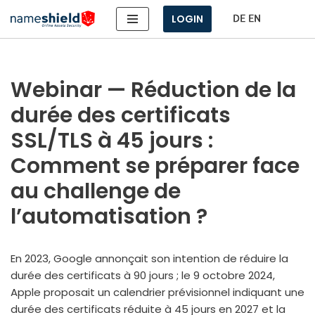
LOGIN
Aller
au
contenu
Webinar — Réduction de la
durée des certificats
SSL/TLS à 45 jours :
Comment se préparer face
au challenge de
l’automatisation ?
En 2023, Google annon­çait son inten­tion de réduire la
durée des cer­ti­fi­cats à 90 jours ; le 9 octobre 2024,
Apple pro­po­sait un calen­drier pré­vi­sion­nel indi­quant une
durée des cer­ti­fi­cats réduite à 45 jours en 2027 et la