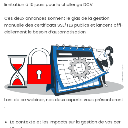
limi­ta­tion à 10 jours pour le chal­lenge DCV.
Ces deux annonces sonnent le glas de la ges­tion
manuelle des cer­ti­fi­cats SSL/TLS publics et lancent offi­
ciel­le­ment le besoin d’au­to­ma­ti­sa­tion.
Lors de ce webi­nar, nos deux experts vous pré­sen­te­ront
:
Le contexte et les impacts sur la ges­tion de vos cer­