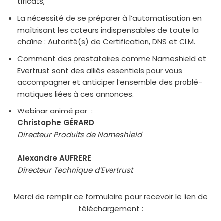
ti­fi­cats,
La néces­si­té de se pré­pa­rer à l’au­to­ma­ti­sa­tion en
maî­tri­sant les acteurs indis­pen­sables de toute la
chaîne : Autorité(s) de Certification, DNS et CLM.
Comment des pres­ta­taires comme Nameshield et
Evertrust sont des alliés essen­tiels pour vous
accom­pa­gner et anti­ci­per l’ensemble des pro­blé­
ma­tiques liées à ces annonces.
Webinar ani­mé par :
Christophe GÉRARD
Directeur Produits de Nameshield
Alexandre AUFRERE
Directeur Technique d’Evertrust
Merci de rem­plir ce for­mu­laire pour rece­voir le lien de
télé­char­ge­ment :