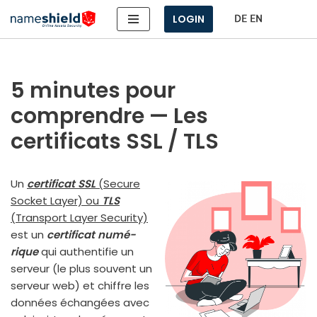
LOGIN
Aller
au
contenu
5 minutes pour
comprendre — Les
certificats SSL / TLS
Un
cer­ti­fi­cat SSL
(Secure
Socket Layer) ou
TLS
(Transport Layer Security)
est un
cer­ti­fi­cat numé­
rique
qui authen­ti­fie un
ser­veur (le plus sou­vent un
ser­veur web) et chiffre les
don­nées échan­gées avec