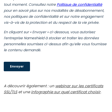
A décou­vrir éga­le­ment : un
webi­nar sur les cer­ti­fi­cats
SSL/TLS
et une
info­gra­phie sur quel cer­ti­fi­cat choi­sir
.