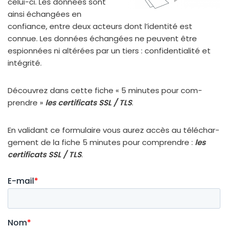
celui-ci. Les don­nées sont
ain­si échan­gées en
confiance, entre deux acteurs dont l’identité est
connue. Les don­nées échan­gées ne peuvent être
espion­nées ni alté­rées par un tiers : confi­den­tia­li­té et
inté­gri­té.
Découvrez dans cette fiche « 5 minutes pour com­
prendre »
les cer­ti­fi­cats SSL / TLS
.
En vali­dant ce for­mu­laire vous aurez accès au télé­char­
ge­ment de la fiche 5 minutes pour com­prendre :
les
cer­ti­fi­cats SSL / TLS
.