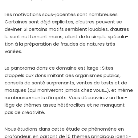
Les moti­va­tions sous-jacentes sont nom­breuses.
Certaines sont déjà expli­cites, d’autres peuvent se
devi­ner. Si cer­tains motifs semblent louables, d‘autres
le sont net­te­ment moins, allant de la simple spé­cu­la­
tion à la pré­pa­ra­tion de fraudes de natures très
variées.
Le pano­ra­ma dans ce domaine est large : Sites
d’appels aux dons imi­tant des orga­nismes publics,
conseils de san­té sur­pre­nants, ventes de tests et de
masques (qui n’arriveront jamais chez vous…), et même
rem­bour­se­ments d’impôts. Vous décou­vri­rez un flo­ri­
lège de thèmes assez hété­ro­clites et ne man­quant
pas de créa­ti­vi­té.
Nous étu­dions dans cette étude ce phé­no­mène en
pro­fon­deur, en par­tant de 10 thèmes prin­ci­paux iden­ti­