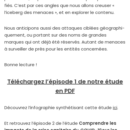
fiés. C’est par ces angles que nous allons creu­ser «
l’iceberg des menaces », et en explo­rer le conte­nu.
Nous anti­ci­pons aus­si des attaques ciblées géo­gra­phi­
que­ment, ou por­tant sur des noms de grandes
marques qui ont déjà été réser­vés. Autant de menaces
à sur­veiller de près pour les enti­tés concer­nées.
Bonne lec­ture !
Téléchargez l’é­pi­sode 1 de notre étude
en PDF
Découvrez l’in­fo­gra­phie syn­thé­ti­sant cette étude
ici
.
Et retrou­vez l’é­pi­sode 2 de l’é­tude
Comprendre les