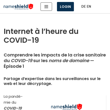
LOGIN
Aller
au
contenu
Internet à l’heure du
COVID-19
Comprendre les impacts de la crise sanitaire
du
COVID-19
sur les
noms de domaine
—
Épisode 1
Partage d’expertise dans les surveillances sur le
web et leur décryptage.
La pan­dé­
mie du
COVID-19