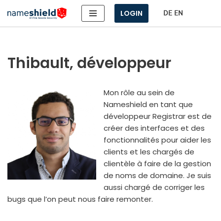
LOGIN
Aller
au
contenu
Thibault, développeur
Mon rôle au sein de
Nameshield en tant que
déve­lop­peur Registrar est de
créer des inter­faces et des
fonc­tion­na­li­tés pour aider les
clients et les char­gés de
clien­tèle à faire de la ges­tion
de noms de domaine. Je suis
aus­si char­gé de cor­ri­ger les
bugs que l’on peut nous faire remon­ter.