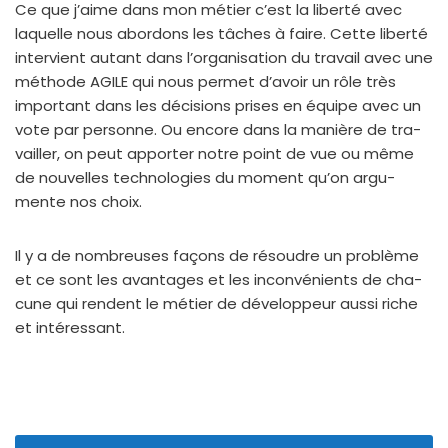
Ce que j’aime dans mon métier c’est la liber­té avec
laquelle nous abor­dons les tâches à faire. Cette liber­té
inter­vient autant dans l’organisation du tra­vail avec une
méthode AGILE qui nous per­met d’avoir un rôle très
impor­tant dans les déci­sions prises en équipe avec un
vote par per­sonne. Ou encore dans la manière de tra­
vailler, on peut appor­ter notre point de vue ou même
de nou­velles tech­no­lo­gies du moment qu’on argu­
mente nos choix.
Il y a de nom­breuses façons de résoudre un pro­blème
et ce sont les avan­tages et les incon­vé­nients de cha­
cune qui rendent le métier de déve­lop­peur aus­si riche
et inté­res­sant.