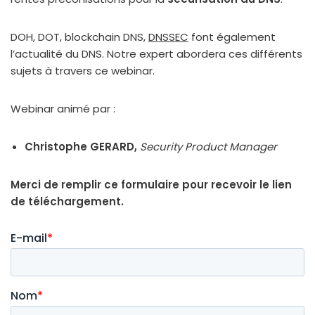
DOH, DOT, blo­ck­chain DNS,
DNSSEC
font éga­le­ment
l’actualité du DNS. Notre expert abor­de­ra ces dif­fé­rents
sujets à tra­vers ce webi­nar.
Webinar ani­mé par :
Christophe GERARD,
Security Product Manager
Merci de rem­plir ce for­mu­laire pour rece­voir le lien
de télé­char­ge­ment.