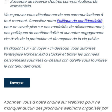
Abonnez-vous à notre
chaîne
sur Webikeo pour ne
man­quer aucun des pro­chains webi­nars orga­ni­sés par