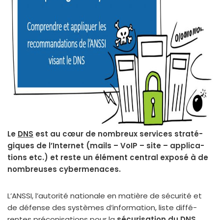
Le
DNS
est au cœur de nom­breux ser­vices stra­té­
giques de l’Internet (mails – VoIP – site – appli­ca­
tions etc.) et reste un élé­ment cen­tral expo­sé à de
nom­breuses cyber­me­naces.
L’ANSSI, l’au­to­ri­té natio­nale en matière de sécu­ri­té et
de défense des sys­tèmes d’in­for­ma­tion, liste dif­fé­
rentes pré­co­ni­sa­tions pour la
sécu­ri­sa­tion du DNS
.