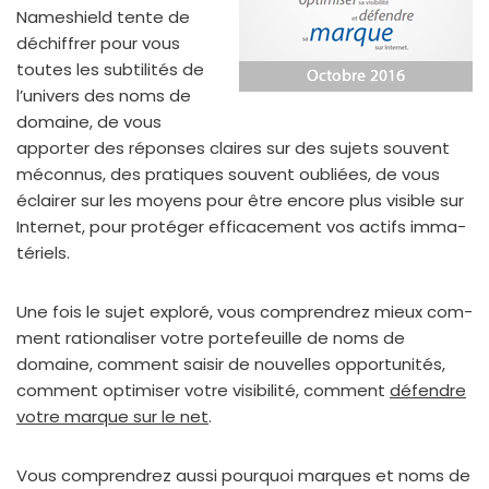
Nameshield tente de
déchif­frer pour vous
toutes les sub­ti­li­tés de
l’univers des noms de
domaine, de vous
appor­ter des réponses claires sur des sujets sou­vent
mécon­nus, des pra­tiques sou­vent oubliées, de vous
éclai­rer sur les moyens pour être encore plus visible sur
Internet, pour pro­té­ger effi­ca­ce­ment vos actifs imma­
té­riels.
Une fois le sujet explo­ré, vous com­pren­drez mieux com­
ment ratio­na­li­ser votre por­te­feuille de noms de
domaine, com­ment sai­sir de nou­velles oppor­tu­ni­tés,
com­ment opti­mi­ser votre visi­bi­li­té, com­ment
défendre
votre marque sur le net
.
Vous com­pren­drez aus­si pour­quoi marques et noms de