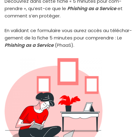
Découvrez dans cette fiche « 5 minutes pour com­
prendre », qu’est-ce que le
Phishing as a Service
et
com­ment s’en pro­té­ger.
En vali­dant ce for­mu­laire vous aurez accès au télé­char­
ge­ment de la fiche 5 minutes pour com­prendre : Le
Phishing as a Service
(PhaaS).