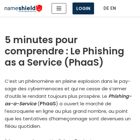
LOGIN
Aller
au
contenu
5 minutes pour
comprendre : Le Phishing
as a Service (PhaaS)
C’est un phé­no­mène en pleine explo­sion dans le pay­
sage des cyber­me­naces et qui ne cesse de s’armer
d’outils le ren­dant tou­jours plus pros­père. Le
Phishing-
as-a-Service
(
PhaaS
) a ouvert le mar­ché de
l’escroquerie en ligne au plus grand nombre, au point
que les ten­ta­tives d’hameçonnage sont deve­nues un
fléau quo­ti­dien.