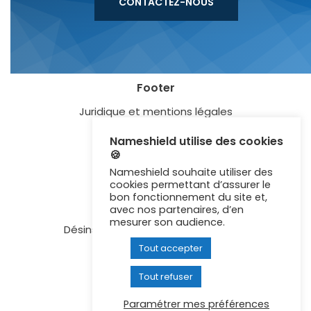
CONTACTEZ-NOUS
Footer
Juridique et mentions légales
Blog
Nameshield utilise des cookies
🍪
Lexique
Nameshield souhaite utiliser des
Certification ISO 27001
cookies permettant d’assurer le
bon fonctionnement du site et,
Newsletter
avec nos partenaires, d’en
mesurer son audience.
Désinscription aux communications
Tout accepter
Contactez-nous
Recrutement
Tout refuser
Signaler un abus
Paramétrer mes préférences