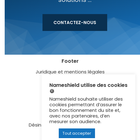
CONTACTEZ-NOUS
Footer
Juridique et mentions légales
Blog
Nameshield utilise des cookies
🍪
Lexique
Nameshield souhaite utiliser des
Certification ISO 27001
cookies permettant d’assurer le
bon fonctionnement du site et,
Newsletter
avec nos partenaires, d’en
mesurer son audience.
Désinscription aux communications
Tout accepter
Contactez-nous