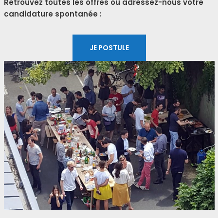
Retrouvez toutes les offres ou adres­sez-nous votre
can­di­da­ture spon­ta­née :
JE POS­TULE