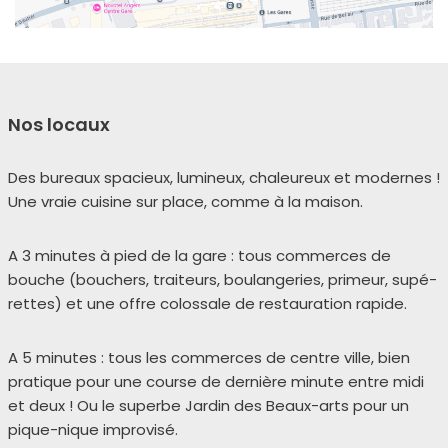
Nos locaux
Des bureaux spa­cieux, lumi­neux, cha­leu­reux et modernes !
Une vraie cui­sine sur place, comme à la mai­son.
A 3 minutes à pied de la gare : tous com­merces de
bouche (bou­chers, trai­teurs, bou­lan­ge­ries, pri­meur, supé­
rettes) et une offre colos­sale de res­tau­ra­tion rapide.
A 5 minutes : tous les com­merces de centre ville, bien
pra­tique pour une course de der­nière minute entre midi
et deux ! Ou le superbe Jardin des Beaux-arts pour un
pique-nique impro­vi­sé.