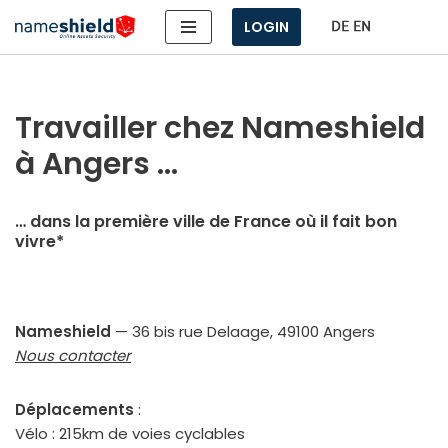
LOGIN
Aller
au
contenu
Travailler chez Nameshield
à Angers …
… dans la première ville de France où il fait bon
vivre*
Nameshield
— 36 bis rue Delaage, 49100 Angers
Nous contac­ter
Déplacements
:
Vélo : 215km de voies cyclables