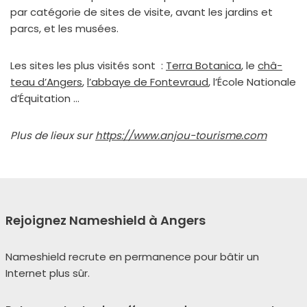
par caté­go­rie de sites de visite, avant les jar­dins et
parcs, et les musées.
Les sites les plus visi­tés sont :
Terra Botanica
, le
châ­
teau d’Angers
,
l’ab­baye de Fontevraud
, l’École Nationale
d’Équitation …
Plus de lieux sur
https://www.anjou-tourisme.com
Rejoignez Nameshield à Angers
Nameshield recrute en per­ma­nence pour bâtir un
Internet plus sûr.