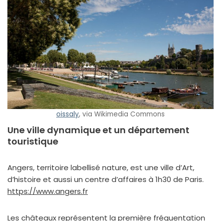
ois­sa­ly
, via Wikimedia Commons
Une ville dynamique et un département
touristique
Angers, ter­ri­toire label­li­sé nature, est une ville d’Art,
d’his­toire et aus­si un centre d’af­faires à 1h30 de Paris.
https://
www
.angers.fr
Les châ­teaux repré­sentent la pre­mière fré­quen­ta­tion