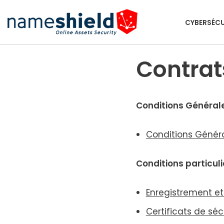
CYBERSÉCU
Aller
au
contenu
Contrat
Conditions Général
Conditions Généra
Conditions par­ti­cu­l
Enregistrement e
Certificats de sécu­