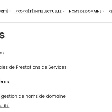
RITÉ
PROPRIÉTÉ INTELLECTUELLE
NOMS DE DOMAINE
R
s
es
les de Prestations de Services
ières
t ges­tion de noms de domaine
ri­té