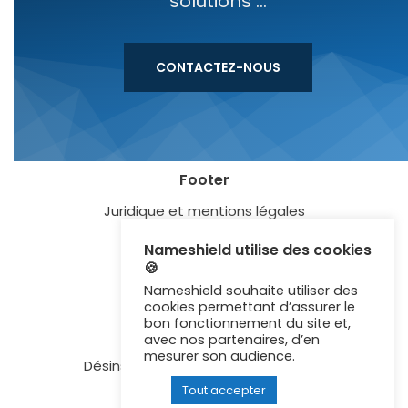
solutions ...
CONTACTEZ-NOUS
Footer
Juridique et mentions légales
Blog
Nameshield utilise des cookies
🍪
Lexique
Nameshield souhaite utiliser des
Certification ISO 27001
cookies permettant d’assurer le
bon fonctionnement du site et,
Newsletter
avec nos partenaires, d’en
mesurer son audience.
Désinscription aux communications
Tout accepter
Contactez-nous