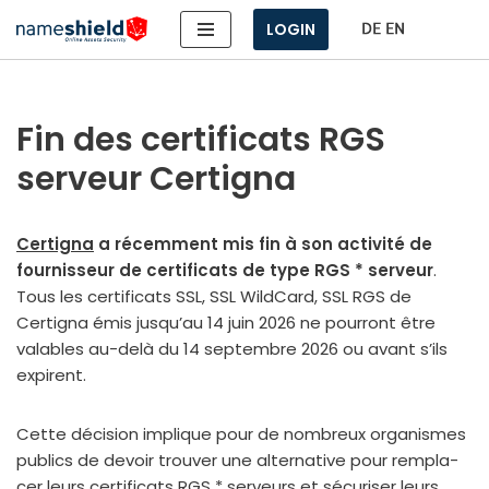
LOGIN
Aller
au
contenu
Fin des certificats RGS
serveur Certigna
Certigna
a récem­ment mis fin à son acti­vi­té de
four­nis­seur de cer­ti­fi­cats de type RGS * ser­veur
.
Tous les cer­ti­fi­cats SSL, SSL WildCard, SSL RGS de
Certigna émis jus­qu’au 14 juin 2026 ne pour­ront être
valables au-delà du 14 sep­tembre 2026 ou avant s’ils
expirent.
Cette déci­sion implique pour de nom­breux orga­nismes
publics de devoir trou­ver une alter­na­tive pour rem­pla­
cer leurs cer­ti­fi­cats RGS * ser­veurs et sécu­ri­ser leurs