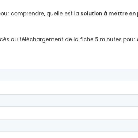
ur com­prendre, quelle est la
solu­tion à mettre en
accès au télé­char­ge­ment de la fiche 5 minutes pour