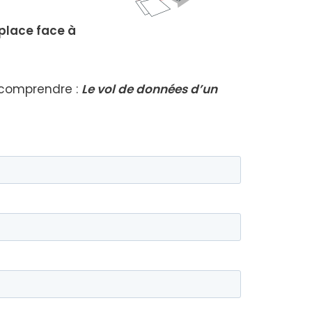
 place face à
 com­prendre :
Le vol de don­nées d’un