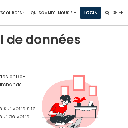
LOGIN
ESSOURCES
QUI SOMMES-NOUS ?
l de données
des entre­
mar­chands.
e sur votre site
veur de votre