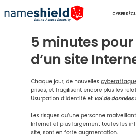
CYBERSÉCU
Aller
au
contenu
5 minutes pour
d’un site Intern
Chaque jour, de nou­velles
cybe­rat­taq
prises, et fra­gi­lisent encore plus les rela
Usurpation d’identité et
vol de don­nées
Les risques qu’une per­sonne mal­veillant
Internet et plus lar­ge­ment toutes les inf
site, sont en forte aug­men­ta­tion.