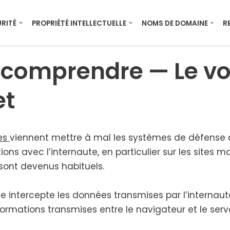
RITÉ
PROPRIÉTÉ INTELLECTUELLE
NOMS DE DOMAINE
R
 comprendre — Le vo
et
ues
viennent mettre à mal les sys­tèmes de défense 
­tions avec l’internaute, en par­ti­cu­lier sur les sites 
sont deve­nus habi­tuels.
e inter­cepte les don­nées trans­mises par l’internaut
or­ma­tions trans­mises entre le navi­ga­teur et le ser­