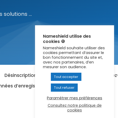
solutions ...
Nameshield utilise des
cookies 🍪
Nameshield souhaite utiliser des
cookies permettant d’assurer le
bon fonctionnement du site et,
avec nos partenaires, d’en
mesurer son audience.
Désinscription aux communications
Contactez
Tout accepter
nées d’enregistrement
Tout refuser
Paramétrer mes préférences
Consultez notre politique de
cookies