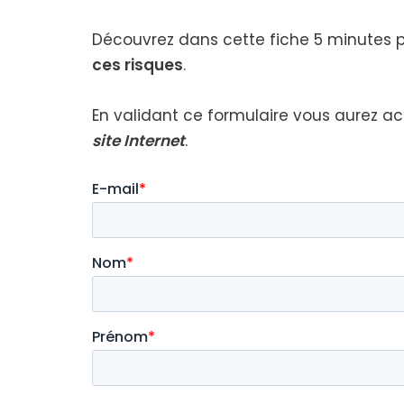
Découvrez dans cette fiche 5 minutes po
ces risques
.
En vali­dant ce for­mu­laire vous aurez 
site Internet
.