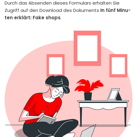
Durch das Absen­den die­ses For­mu­lars erhal­ten Sie
Zugriff auf den Down­load des Doku­ments
In fünf Minu­
ten erklärt: Fake shops
.