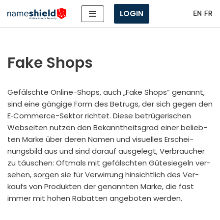
LOGIN
Zum
Inhalt
springen
Fake Shops
Gefälsch­te Online-Shops, auch „Fake Shops“ genannt,
sind eine gän­gi­ge Form des Betrugs, der sich gegen den
E‑Com­mer­ce-Sek­tor rich­tet. Die­se betrü­ge­ri­schen
Web­sei­ten nut­zen den Bekannt­heits­grad einer belieb­
ten Mar­ke über deren Namen und visu­el­les Erschei­
nungs­bild aus und sind dar­auf aus­ge­legt, Ver­brau­cher
zu täu­schen: Oft­mals mit gefälsch­ten Güte­sie­geln ver­
se­hen, sor­gen sie für Ver­wir­rung hin­sicht­lich des Ver­
kaufs von Pro­duk­ten der genann­ten Mar­ke, die fast
immer mit hohen Rabat­ten ange­bo­ten wer­den.