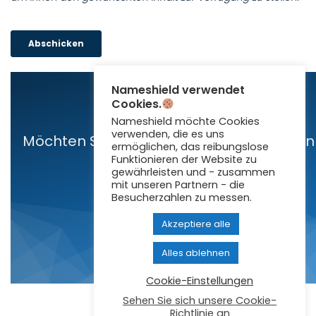
Nameshield verwendet
Cookies.
Nameshield möchte Cookies
verwenden, die es uns
Möchten Sie mehr über unsere Lösungen
ermöglichen, das reibungslose
erfahren …
Funktionieren der Website zu
gewährleisten und - zusammen
mit unseren Partnern - die
Besucherzahlen zu messen.
KONTAKTIEREN SIE UNS
Akzeptiere alle
Alles ablehnen
Cookie-Einstellungen
Sehen Sie sich unsere Cookie-
Richtlinie an