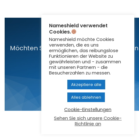
Nameshield verwendet
Cookies.
Nameshield möchte Cookies
verwenden, die es uns
Möchten Sie mehr über unsere Lösungen
ermöglichen, das reibungslose
erfahren …
Funktionieren der Website zu
gewährleisten und - zusammen
mit unseren Partnern - die
Besucherzahlen zu messen.
KONTAKTIEREN SIE UNS
Akzeptiere alle
Alles ablehnen
Cookie-Einstellungen
Sehen Sie sich unsere Cookie-
Richtlinie an