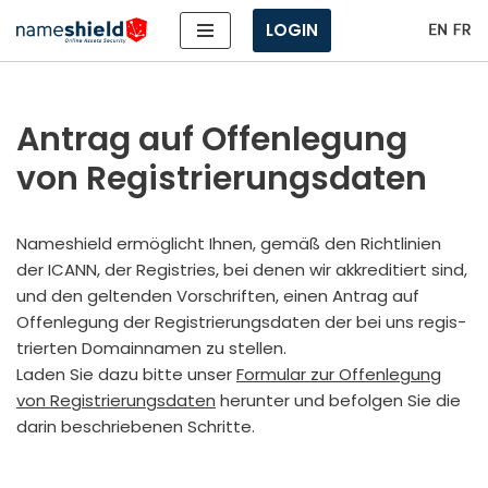
LOGIN
Zum
Inhalt
springen
Antrag auf Offenlegung
von Registrierungsdaten
Names­hield ermög­licht Ihnen, gemäß den Richt­li­ni­en
der ICANN, der Regis­tries, bei denen wir akkre­di­tiert sind,
und den gel­ten­den Vor­schrif­ten, einen Antrag auf
Offen­le­gung der Regis­trie­rungs­da­ten der bei uns regis­
trier­ten Domain­na­men zu stel­len.
Laden Sie dazu bit­te unser
For­mu­lar zur Offen­le­gung
von Regis­trie­rungs­da­ten
her­un­ter und befol­gen Sie die
dar­in beschrie­be­nen Schrit­te.